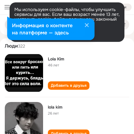
Войти
Мы используем cookie-файлы, чтобы улучшить
сервисы для вас. Если ваш возраст менее 13 лет,
настроить cookie-файлы должен ваш законный
lola kim
Поиск
представитель.
Больше информации
Информация о контенте
по
людям
Разрешить все
Настроить
на платформе — здесь
Люди
322
Lola Kim
46 лет
Добавить в друзья
lola kim
26 лет
Добавить в друзья