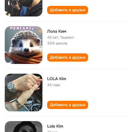
Добавить в друзья
Лола Ким
45 лет
,
Ташкент
304 школа
Добавить в друзья
LOLA Kim
34 года
Добавить в друзья
Lola Kim