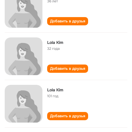
36 лет
Добавить в друзья
Lola Kim
32 года
Добавить в друзья
Lola Kim
101 год
Добавить в друзья