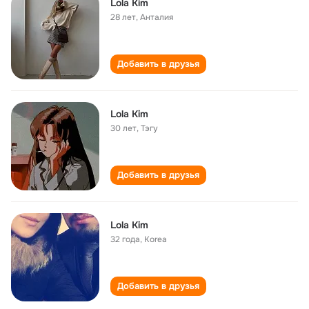
Lola Kim
28 лет
,
Анталия
Добавить в друзья
Lola Kim
30 лет
,
Тэгу
Добавить в друзья
Lola Kim
32 года
,
Korea
Добавить в друзья