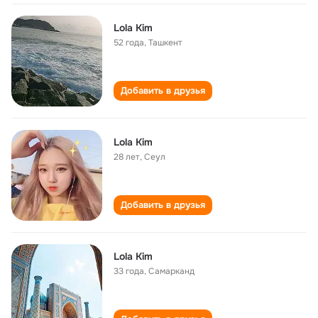
Lola Kim
52 года
,
Ташкент
Добавить в друзья
Lola Kim
28 лет
,
Сеул
Добавить в друзья
Lola Kim
33 года
,
Самарканд