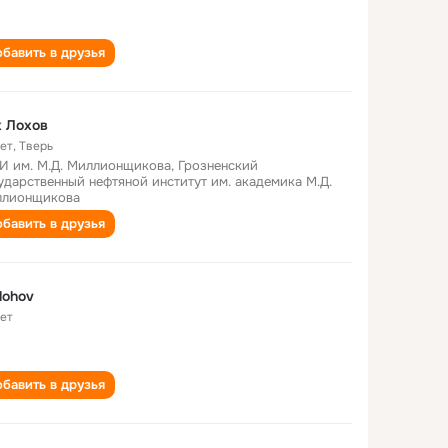
бавить в друзья
 Лохов
лет
,
Тверь
И им. М.Д. Миллионщикова, Грозненский
ударственный нефтяной институт им. академика М.Д.
лионщикова
бавить в друзья
 lohov
лет
бавить в друзья