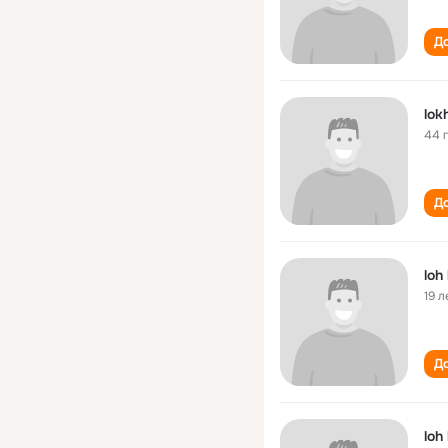
До
lok
44 
До
loh
19 л
До
loh