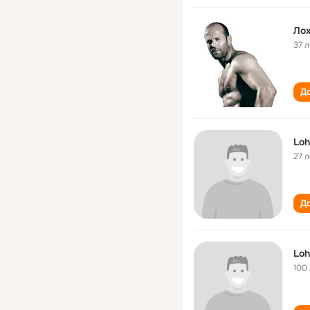
Лох
37 л
До
Loh
27 л
До
Loh
100