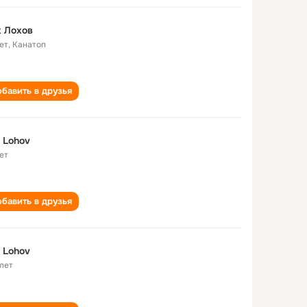
 Лохов
ет
,
Канатоп
бавить в друзья
 Lohov
ет
бавить в друзья
 Lohov
 лет