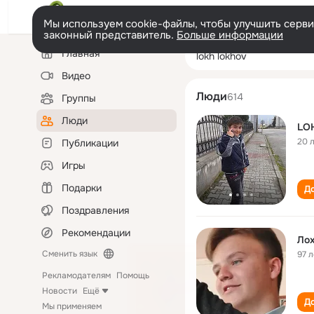
Мы используем cookie-файлы, чтобы улучшить сервис
законный представитель.
Больше информации
Левая
Поиск
Главная
lokh lokhov
колонка
по
людям
Видео
Люди
614
Группы
Люди
LO
20 
Публикации
Игры
Подарки
До
Поздравления
Рекомендации
Лох
Сменить язык
97 л
Рекламодателям
Помощь
Новости
Ещё
До
Мы применяем