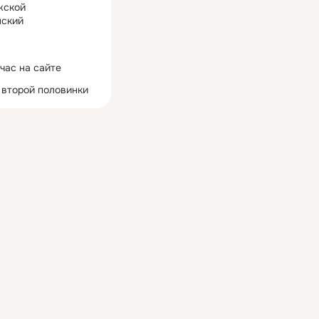
жской
ский
час на сайте
 второй половинки