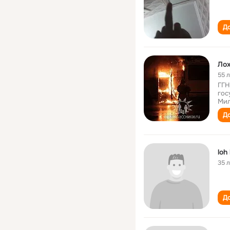
До
Лох
55 
ГГН
гос
Мил
До
loh
35 
До