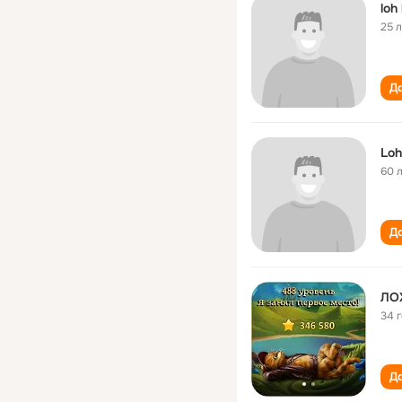
loh
25 
До
Loh
60 
До
ЛО
34 
До