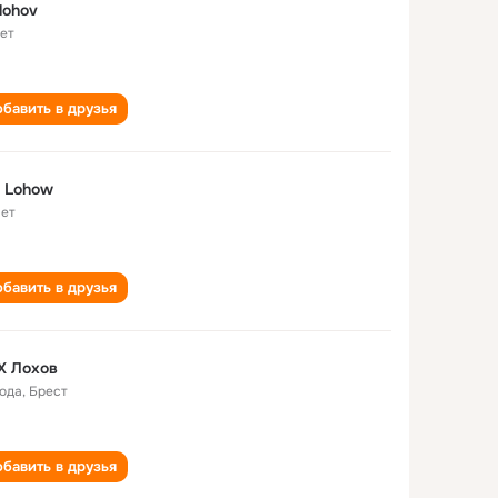
 lohov
лет
бавить в друзья
 Lohow
лет
бавить в друзья
Х Лохов
года
,
Брест
бавить в друзья