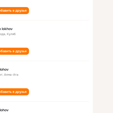
бавить в друзья
h lokhov
года
,
Куляб
бавить в друзья
 lohov
ет
,
Алма-Ата
бавить в друзья
 lohov