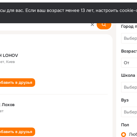
ы для вас. Если ваш возраст менее 13 лет, настроить cooki
Город 
Возрас
H LOHOV
лет
,
Киев
Школа
бавить в друзья
Вуз
 Лохов
ет
Пол
бавить в друзья
Лю