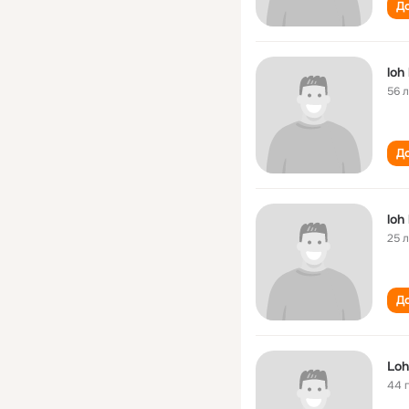
До
loh
56 
До
loh
25 
До
Loh
44 