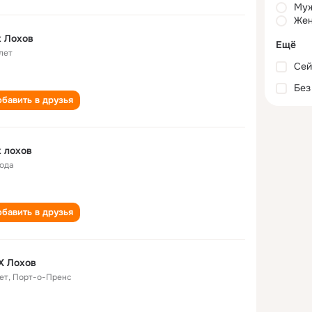
Му
Жен
 Лохов
Ещё
лет
Сей
Без
бавить в друзья
 лохов
года
бавить в друзья
Х Лохов
ет
,
Порт-о-Пренс