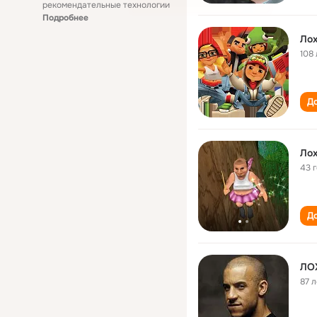
рекомендательные технологии
Подробнее
Лох
108 
До
Лох
43 
До
ЛО
87 л