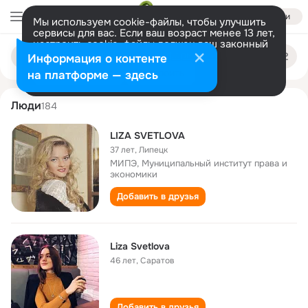
Войти
Мы используем cookie-файлы, чтобы улучшить
сервисы для вас. Если ваш возраст менее 13 лет,
настроить cookie-файлы должен ваш законный
liza svetlova
Поиск
представитель.
Больше информации
Информация о контенте
по
людям
Разрешить все
Настроить
на платформе — здесь
Люди
184
LIZA SVETLOVA
37 лет
,
Липецк
МИПЭ, Муниципальный институт права и
экономики
Добавить в друзья
Liza Svetlova
46 лет
,
Саратов
Добавить в друзья