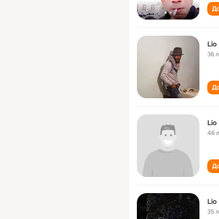
До
Lio 
36 
До
Lio 
46 
До
Lio 
35 