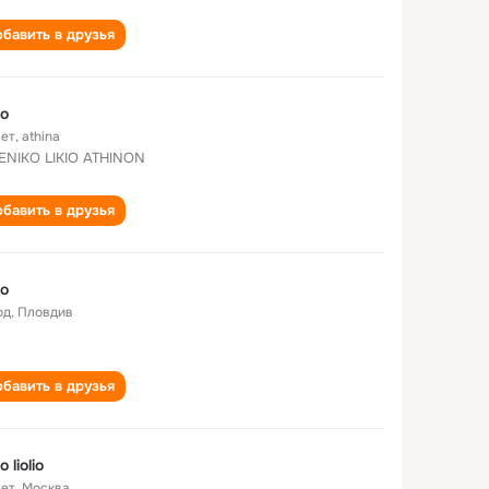
бавить в друзья
io
лет
,
athina
ENIKO LIKIO ATHINON
бавить в друзья
io
од
,
Пловдив
бавить в друзья
io liolio
лет
,
Москва