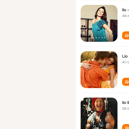
lio -
46 
До
Lio 
41 г
До
lio l
28 
До