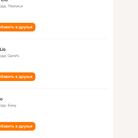
года
,
Тбилиси
бавить в друзья
Lio
года
,
Qarshi.
бавить в друзья
io
года
,
Баку
бавить в друзья