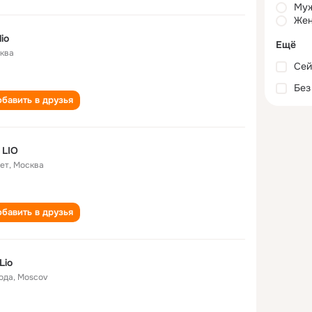
Му
Жен
lio
Ещё
ква
Сей
Без
бавить в друзья
 LIO
лет
,
Москва
бавить в друзья
Lio
года
,
Moscov