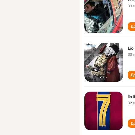
33 
До
Lio 
33 
До
lio l
32 
До