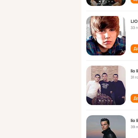
LIO
33 
До
lio l
31 г
До
lio l
39 