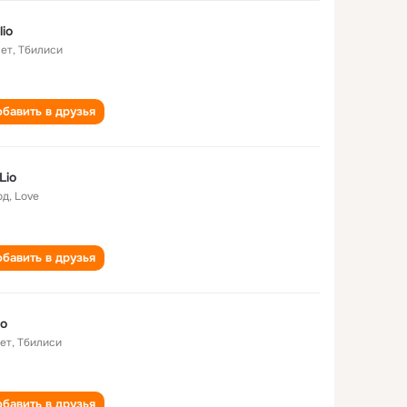
lio
лет
,
Тбилиси
бавить в друзья
Lio
од
,
Love
бавить в друзья
io
лет
,
Тбилиси
бавить в друзья