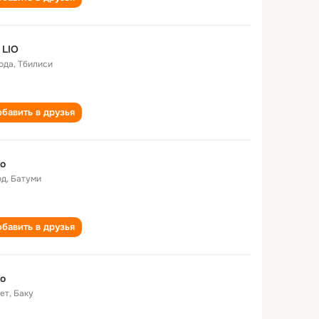
 LIO
года
,
Тбилиси
бавить в друзья
io
од
,
Батуми
бавить в друзья
io
лет
,
Баку