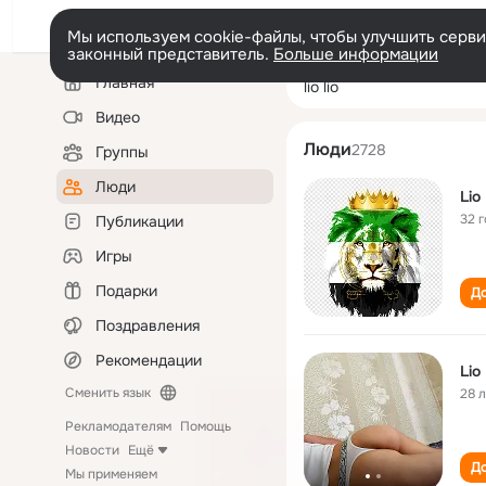
Мы используем cookie-файлы, чтобы улучшить сервис
законный представитель.
Больше информации
Левая
Поиск
Главная
lio lio
колонка
по
людям
Видео
Люди
2728
Группы
Люди
Lio 
32 
Публикации
Игры
Подарки
До
Поздравления
Рекомендации
Lio 
Сменить язык
28 
Рекламодателям
Помощь
Новости
Ещё
До
Мы применяем