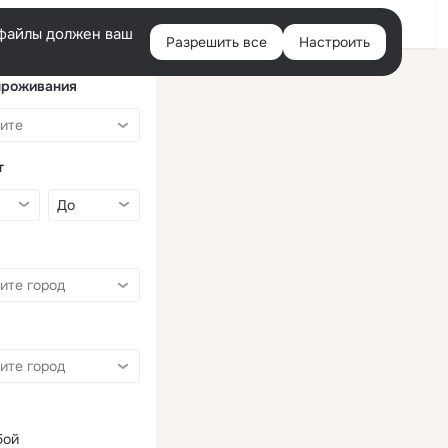
Войти
e-файлы должен ваш
Разрешить все
Настроить
Правая
колонка
проживания
т
бой