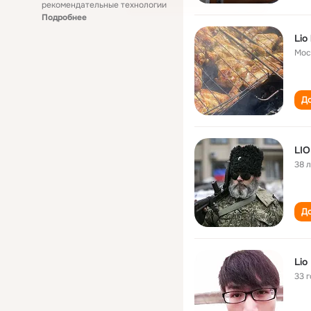
рекомендательные технологии
Подробнее
Lio 
Мос
До
LIO
38 
До
Lio 
33 