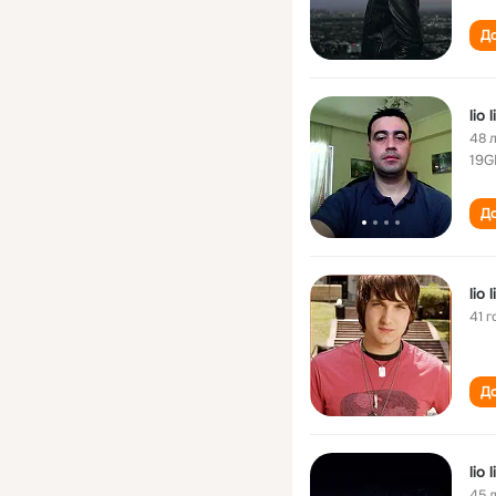
До
lio l
48 
19G
До
lio l
41 г
До
lio l
45 