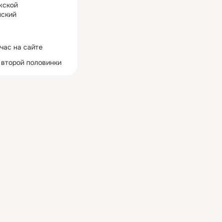
жской
ский
час на сайте
 второй половинки