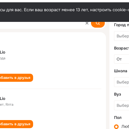
ы для вас. Если ваш возраст менее 13 лет, настроить cooki
Город 
Возрас
Lio
года
Школа
бавить в друзья
Вуз
Lio
лет
,
Ялта
Пол
бавить в друзья
Лю