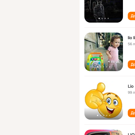
До
lio l
56 
До
Lio 
99 
До
LIO