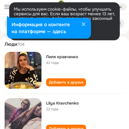
Войти
Мы используем cookie-файлы, чтобы улучшить
сервисы для вас. Если ваш возраст менее 13 лет,
настроить cookie-файлы должен ваш законный
lilya kravchenko
Поиск
представитель.
Больше информации
Информация о контенте
по
людям
Разрешить все
Настроить
на платформе — здесь
Люди
704
Лиля кравченко
42 года
Добавить в друзья
Lilya Kravchenko
22 года
Добавить в друзья