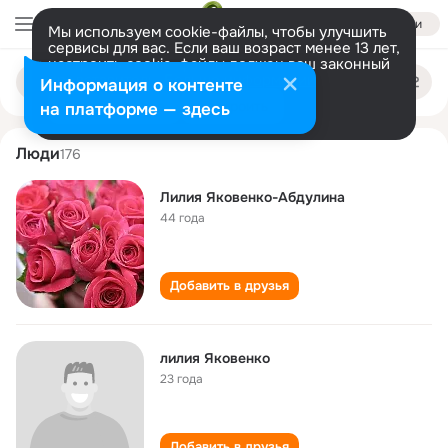
Войти
Мы используем cookie-файлы, чтобы улучшить
сервисы для вас. Если ваш возраст менее 13 лет,
настроить cookie-файлы должен ваш законный
liliya yakovenko
Поиск
представитель.
Больше информации
Информация о контенте
по
людям
Разрешить все
Настроить
на платформе — здесь
Люди
176
Лилия Яковенко-Абдулина
44 года
Добавить в друзья
лилия Яковенко
23 года
Добавить в друзья