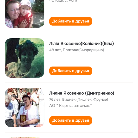
42 года
,
с. Роги
Добавить в друзья
Лiлiя Яковенко(Колiсник)(Бiла)
48 лет
,
Полтава(Смородщина)
Добавить в друзья
Лилия Яковенко (Дмитриенко)
76 лет
,
Бишкек (Пишпек, Фрунзе)
АО " Кыргызавтомаш"
Добавить в друзья