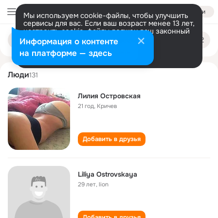
Войти
Мы используем cookie-файлы, чтобы улучшить
сервисы для вас. Если ваш возраст менее 13 лет,
настроить cookie-файлы должен ваш законный
liliya ostrovskaya
Поиск
представитель.
Больше информации
Информация о контенте
по
людям
Разрешить все
Настроить
на платформе — здесь
Люди
131
Лилия Островская
21 год
,
Кричев
Добавить в друзья
Liliya Ostrovskaya
29 лет
,
lion
Добавить в друзья