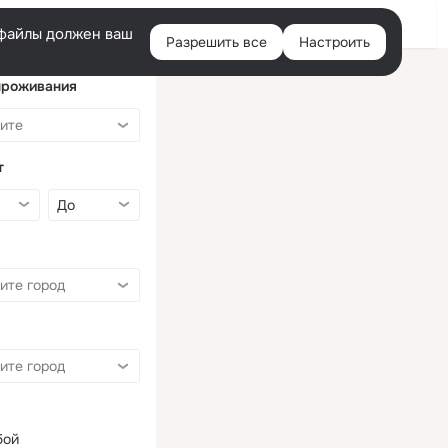
Войти
e-файлы должен ваш
Разрешить все
Настроить
Правая
колонка
проживания
т
бой