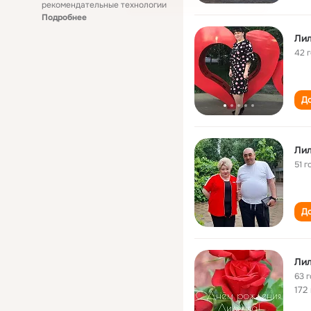
рекомендательные технологии
Подробнее
Ли
42 
До
Лил
51 г
До
Ли
63 
172