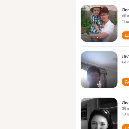
Ли
65 
11 
До
Ли
64 
До
Ли
39 
10 
До