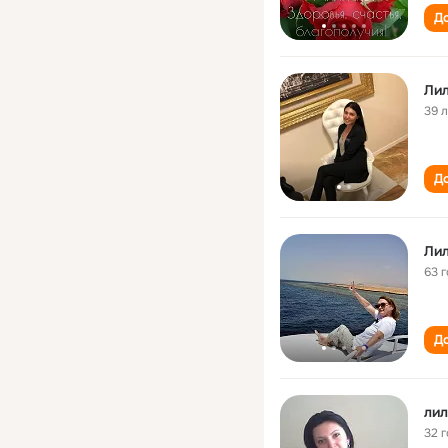
До
Ли
39 
До
Ли
63 
До
лил
32 