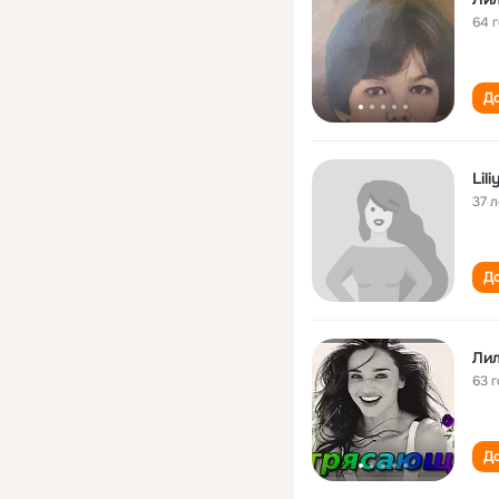
64 
До
Lil
37 л
До
Ли
63 
До