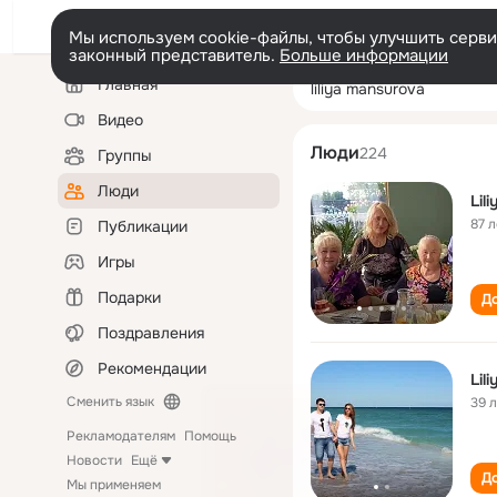
Мы используем cookie-файлы, чтобы улучшить сервис
законный представитель.
Больше информации
Левая
Поиск
Главная
liliya mansurova
колонка
по
людям
Видео
Люди
224
Группы
Люди
Lil
87 л
Публикации
Игры
Подарки
До
Поздравления
Рекомендации
Lil
Сменить язык
39 
Рекламодателям
Помощь
Новости
Ещё
До
Мы применяем