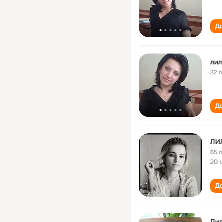
До
лил
32 
До
ЛИ
65 
20 
До
Ли