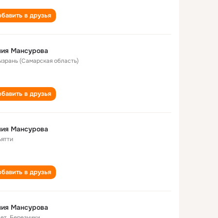
бавить в друзья
лия Мансурова
Сызрань (Самарская область)
бавить в друзья
лия Мансурова
ьятти
бавить в друзья
лия Мансурова
лет
,
Березники