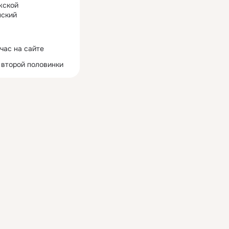
жской
ский
час на сайте
 второй половинки