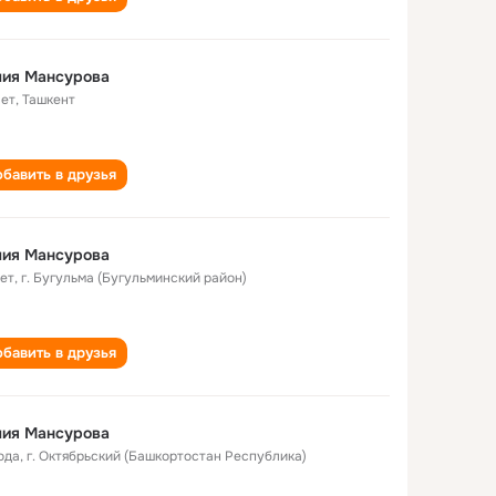
лия Мансурова
лет
,
Ташкент
бавить в друзья
лия Мансурова
лет
,
г. Бугульма (Бугульминский район)
бавить в друзья
лия Мансурова
ода
,
г. Октябрьский (Башкортостан Республика)