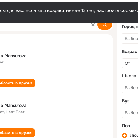
ы для вас. Если ваш возраст менее 13 лет, настроить cooki
Город 
Возрас
iya Mansurova
ет
Школа
бавить в друзья
Вуз
iya Mansurova
лет
,
Норт Порт
Пол
бавить в друзья
Лю