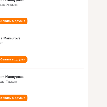
года
,
Уральск
бавить в друзья
iya Mansurova
ет
бавить в друзья
лия Мансурова
года
,
Ташкент
бавить в друзья