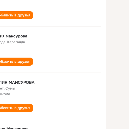
бавить в друзья
ия мансурова
года
,
Караганда
бавить в друзья
ЛИЯ МАНСУРОВА
лет
,
Сумы
школа
бавить в друзья
лия Мансурова