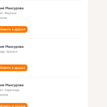
лия Мансурова
лет
,
Фергана
школа
бавить в друзья
лия Мансурова
года
,
Уральск
бавить в друзья
лия Мансурова
лет
,
Караганда
школа
бавить в друзья