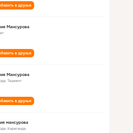
бавить в друзья
лия Мансурова
лет
бавить в друзья
лия Мансурова
года
,
Ташкент
бавить в друзья
ия мансурова
года
,
Караганда