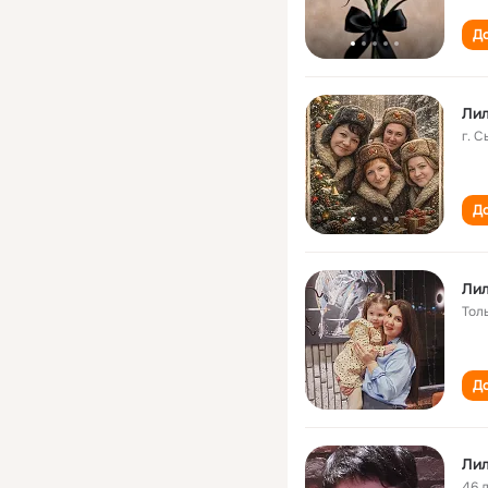
До
Ли
г. 
До
Ли
Тол
До
Ли
46 