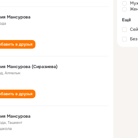
Му
Жен
лия Мансурова
Ещё
года
Сей
Без
бавить в друзья
ия Мансурова (Сиразиева)
од
,
Алмалык
бавить в друзья
лия Мансурова
года
,
Ташкент
 школа