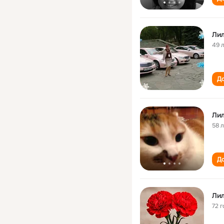
Ли
49 
До
Ли
58 
До
Ли
72 г