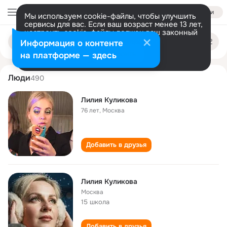
Войти
Мы используем cookie-файлы, чтобы улучшить
сервисы для вас. Если ваш возраст менее 13 лет,
настроить cookie-файлы должен ваш законный
liliya kulikova
Поиск
представитель.
Больше информации
Информация о контенте
по
людям
Разрешить все
Настроить
на платформе — здесь
Люди
490
Лилия Куликова
76 лет
,
Москва
Добавить в друзья
Лилия Куликова
Москва
15 школа
Добавить в друзья