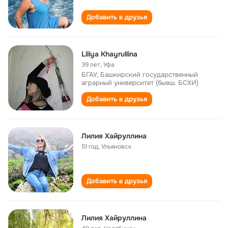
Добавить в друзья
Liliya Khayrullina
39 лет
,
Уфа
БГАУ, Башкирский государственный
аграрный университет (бывш. БСХИ)
Добавить в друзья
Лилия Хайруллина
51 год
,
Ульяновск
Добавить в друзья
Лилия Хайруллина