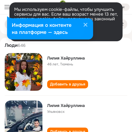
Войти
Мы используем cookie-файлы, чтобы улучшить
сервисы для вас. Если ваш возраст менее 13 лет,
настроить cookie-файлы должен ваш законный
liliya khayrullina
Поиск
представитель.
Больше информации
Информация о контенте
по
людям
Разрешить все
Настроить
на платформе — здесь
Люди
646
Лилия Хайруллина
46 лет
,
Тюмень
Добавить в друзья
Лилия Хайруллина
Ульяновск
Добавить в друзья