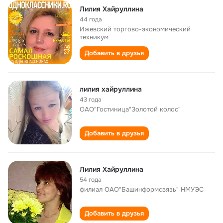
Лилия Хайруллина
44 года
Ижевский торгово-экономический
техникум
Добавить в друзья
лилия хайруллина
43 года
ОАО"Гостиница"Золотой колос"
Добавить в друзья
Лилия Хайруллина
54 года
филиал ОАО"Башинформсвязь" НМУЭС
Добавить в друзья