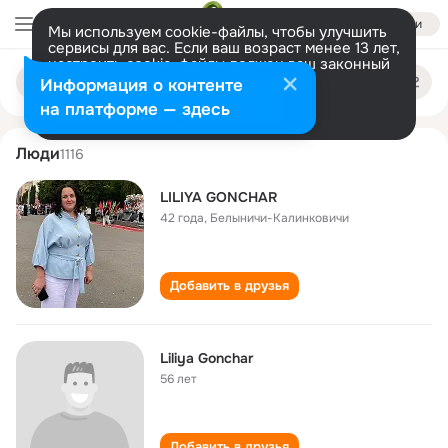
Войти
Мы используем cookie-файлы, чтобы улучшить
сервисы для вас. Если ваш возраст менее 13 лет,
настроить cookie-файлы должен ваш законный
liliya gonchar
Поиск
представитель.
Больше информации
Информация о контенте
по
людям
Разрешить все
Настроить
на платформе — здесь
Люди
1116
LILIYA GONCHAR
42 года
,
Белыничи-Калинковичи
Добавить в друзья
Liliya Gonchar
56 лет
Добавить в друзья