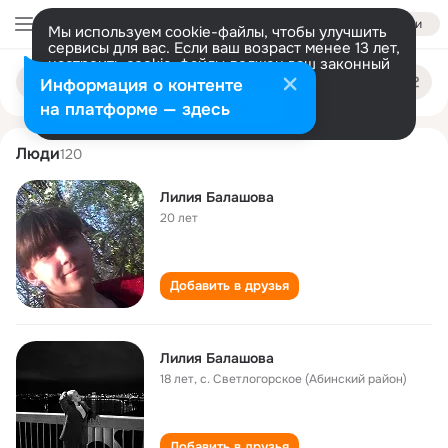
Войти
Мы используем cookie-файлы, чтобы улучшить
сервисы для вас. Если ваш возраст менее 13 лет,
настроить cookie-файлы должен ваш законный
liliya balashova
Поиск
представитель.
Больше информации
Информация о контенте
по
людям
Разрешить все
Настроить
на платформе — здесь
Люди
120
Лилия Балашова
20 лет
Добавить в друзья
Лилия Балашова
18 лет
,
с. Светлогорское (Абинский район)
Добавить в друзья