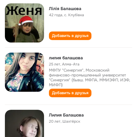
Лілія Балашова
42 года
,
с. Клубівка
Добавить в друзья
лилия балашова
25 лет
,
Алма-Ата
МФПУ "Синергия", Московский
финансово-промышленный университет
"Синергия" (бывш. МФПА, ММИЭФП, ИЭФ,
МИФП)
Добавить в друзья
Лилия Балашова
20 лет
,
Шахтёрск