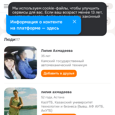
Войти
Мы используем cookie-файлы, чтобы улучшить
сервисы для вас. Если ваш возраст менее 13 лет,
настроить cookie-файлы должен ваш законный
liliya akhmadeeva
Поиск
представитель.
Больше информации
Информация о контенте
по
людям
Разрешить все
Настроить
на платформе — здесь
Люди
117
Лилия Ахмадеева
35 лет
Камский государственный
автомеханический техникум
Добавить в друзья
лилия ахмадеева
52 года
,
Астана
КазУТБ, Казахский университет
технологии и бизнеса (бывш. АФ АУТБ,
АкУТБ)