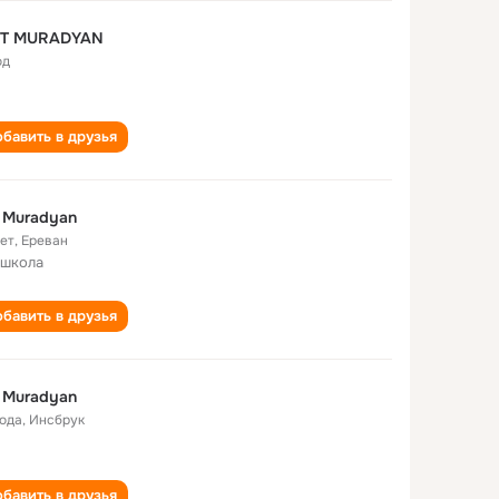
LIT MURADYAN
од
бавить в друзья
it Muradyan
лет
,
Ереван
 школа
бавить в друзья
it Muradyan
года
,
Инсбрук
бавить в друзья