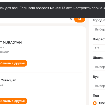
ы для вас. Если ваш возраст менее 13 лет, настроить cooki
Город 
Возрас
LIT MURADYAN
ван
 школа
Школа
бавить в друзья
Вуз
it Muradyan
лет
Пол
бавить в друзья
Лю