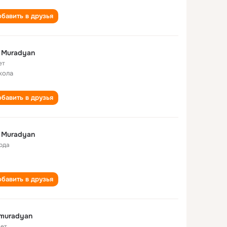
бавить в друзья
it Muradyan
ет
кола
бавить в друзья
it Muradyan
года
бавить в друзья
it muradyan
лет