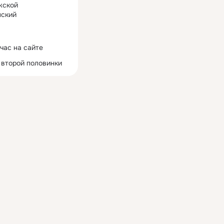
жской
ский
час на сайте
 второй половинки