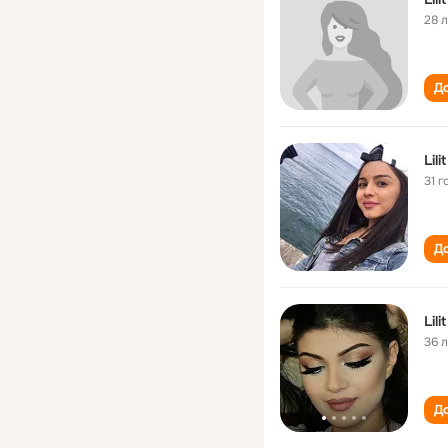
28 
До
Lil
31 г
До
Lil
36 
До