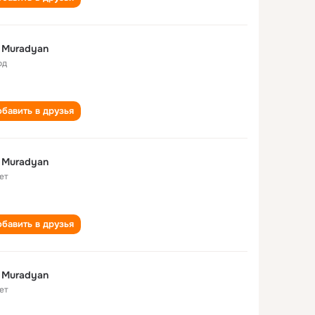
it Muradyan
од
бавить в друзья
it Muradyan
ет
бавить в друзья
it Muradyan
ет