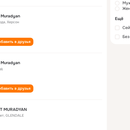
Му
Жен
it Muradyan
Ещё
ода
,
Херсон
Сей
Без
бавить в друзья
it Muradyan
од
бавить в друзья
LIT MURADYAN
лет
,
GLENDALE