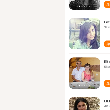
До
Lil
32 
До
lil
58 
До
LIL
40 