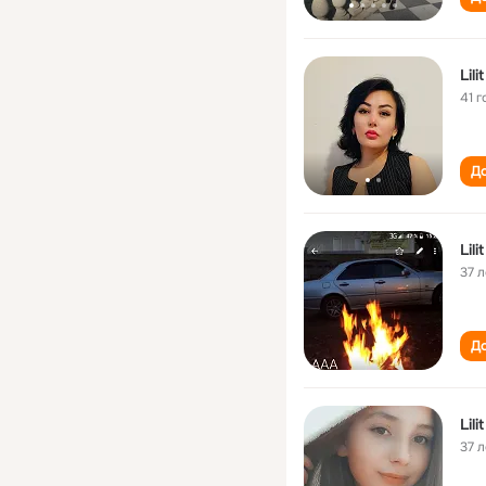
Lil
41 г
До
Lil
37 л
До
Lil
37 л