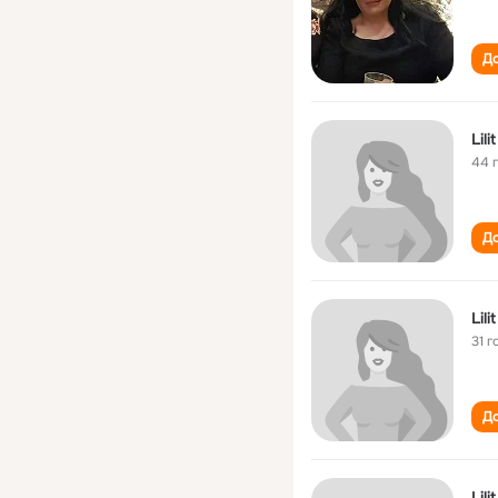
До
Lil
44 
До
Lil
31 г
До
Lil