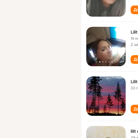
До
Lil
19 л
2 ш
До
Lil
33 
До
lil
48 