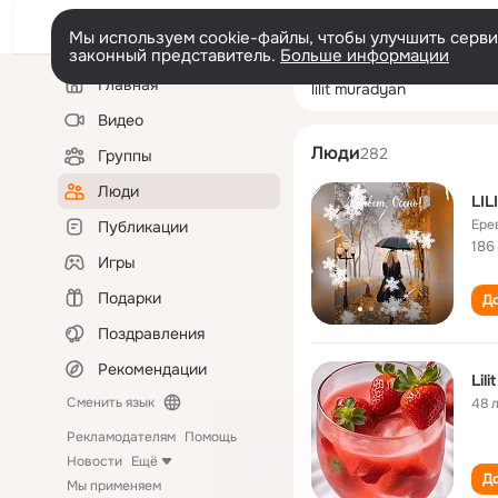
Мы используем cookie-файлы, чтобы улучшить сервис
законный представитель.
Больше информации
Левая
Поиск
Главная
lilit muradyan
колонка
по
людям
Видео
Люди
282
Группы
Люди
LI
Ере
Публикации
186
Игры
Подарки
До
Поздравления
Рекомендации
Lil
Сменить язык
48 
Рекламодателям
Помощь
Новости
Ещё
До
Мы применяем