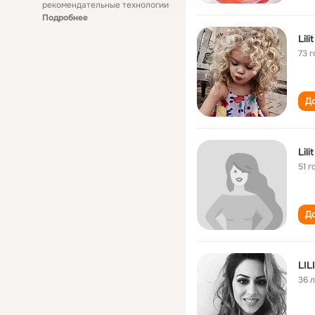
рекомендательные технологии
Подробнее
Lil
73 г
До
Lil
51 г
До
LI
36 