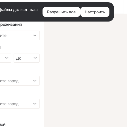
Войти
e-файлы должен ваш
Разрешить все
Настроить
Правая
колонка
проживания
т
бой