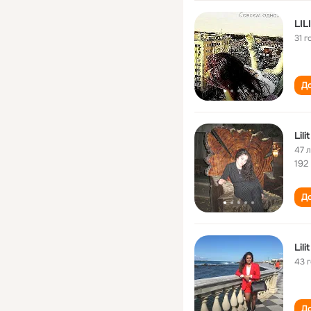
LI
31 г
До
Lil
47 
192
До
Lil
43 
До