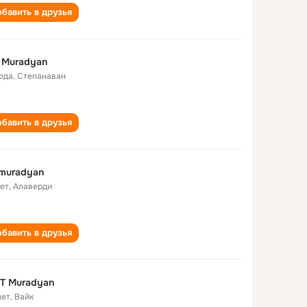
бавить в друзья
it Muradyan
года
,
Степанаван
бавить в друзья
it muradyan
лет
,
Алаверди
бавить в друзья
IT Muradyan
лет
,
Вайк