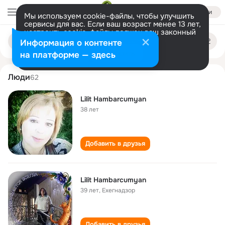
Войти
Мы используем cookie-файлы, чтобы улучшить
сервисы для вас. Если ваш возраст менее 13 лет,
настроить cookie-файлы должен ваш законный
lilit hambarcumyan
Поиск
представитель.
Больше информации
Информация о контенте
по
людям
Разрешить все
Настроить
на платформе — здесь
Люди
62
Lilit Hambarcumyan
38 лет
Добавить в друзья
Lilit Hambarcumyan
39 лет
,
Ехегнадзор
Добавить в друзья