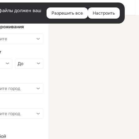
Войти
e-файлы должен ваш
Разрешить все
Настроить
Правая
колонка
проживания
т
бой