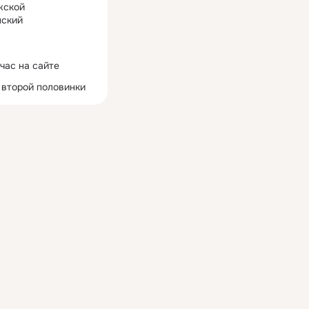
жской
ский
час на сайте
 второй половинки