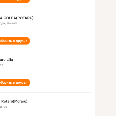
LIA GOLEA(ROTARU)
года
,
Floresti
бавить в друзья
aru Lilia
ет
бавить в друзья
ia Rotaru(Moraru)
инёв