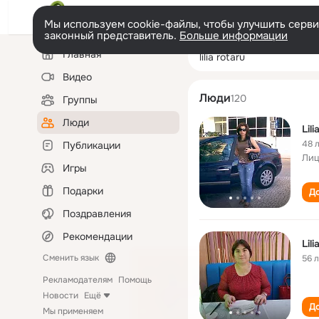
Мы используем cookie-файлы, чтобы улучшить сервис
законный представитель.
Больше информации
Левая
Поиск
Главная
lilia rotaru
колонка
по
людям
Видео
Люди
120
Группы
Люди
Lil
48 
Публикации
Лиц
Игры
Подарки
До
Поздравления
Рекомендации
Lil
Сменить язык
56 
Рекламодателям
Помощь
Новости
Ещё
До
Мы применяем