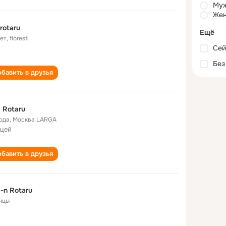
Му
Жен
a rotaru
Ещё
лет
,
floresti
Сей
Без
бавить в друзья
ia Rotaru
года
,
Москва LARGA
ицей
бавить в друзья
ia-n Rotaru
нцы