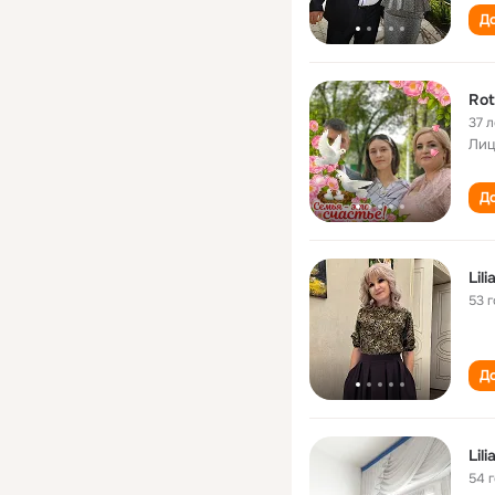
До
Rot
37 л
Лиц
До
Lil
53 
До
Lil
54 