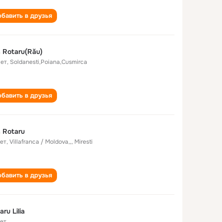
бавить в друзья
ia Rotaru(Rău)
лет
,
Soldanesti,Poiana,Cusmirca
бавить в друзья
ia Rotaru
лет
,
Villafranca / Moldova,,, Miresti
бавить в друзья
aru Lilia
лет