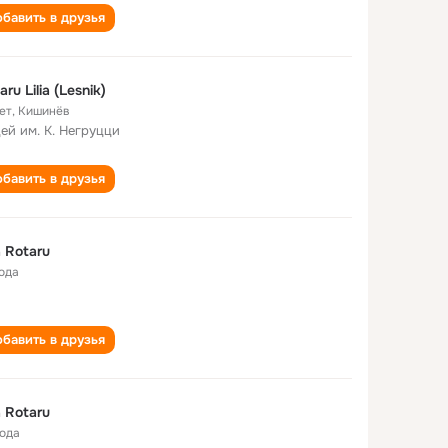
бавить в друзья
aru Lilia (Lesnik)
ет
,
Кишинёв
ей им. К. Негруцци
бавить в друзья
ia Rotaru
года
бавить в друзья
ia Rotaru
года