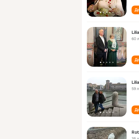
До
Lil
60 
До
Lil
59 
До
Rot
35 