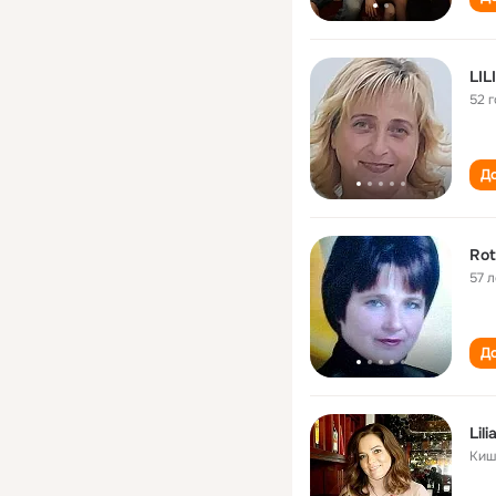
LI
52 
До
Rot
57 л
До
Lil
Киш