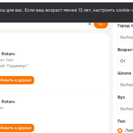
ы для вас. Если ваш возраст менее 13 лет, настроить cooki
Город 
Возрас
ia Rotaru
лет
,
Faro
ей "Гаудеамус"
Школа
бавить в друзья
Вуз
ia Rotaru
лет
Пол
бавить в друзья
Лю