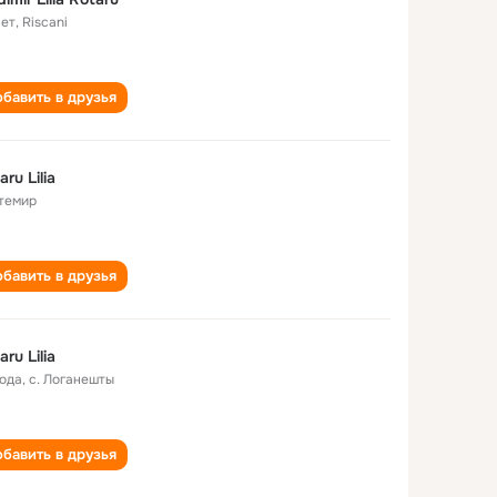
лет
,
Riscani
бавить в друзья
aru Lilia
темир
бавить в друзья
aru Lilia
года
,
с. Логанешты
бавить в друзья