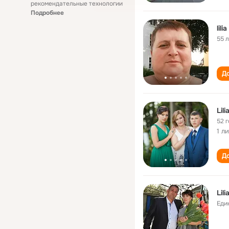
рекомендательные технологии
Подробнее
lili
55 
До
Lil
52 
1 л
До
Lil
Еди