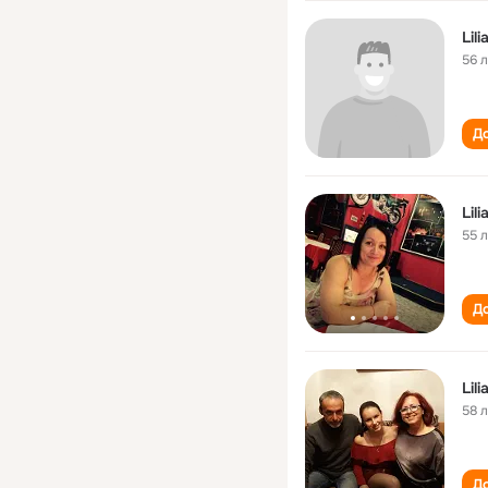
Lil
56 
До
Lili
55 
До
Lil
58 
До