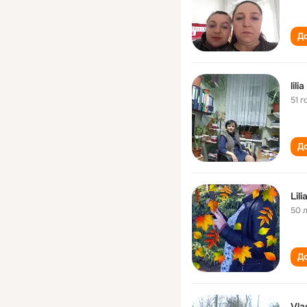
До
lili
51 г
До
Lil
50 
До
Vla