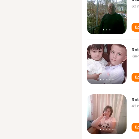
60 
До
Rot
Кан
До
Rot
43 
До