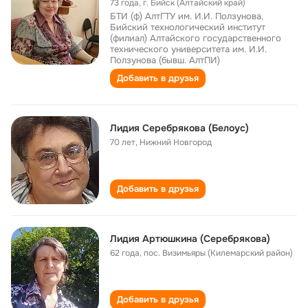
73 года
,
г. Бийск (Алтайский край)
БТИ (ф) АлтГТУ им. И.И. Ползунова,
Бийский технологический институт
(филиал) Алтайского государственного
технического университета им. И.И.
Ползунова (бывш. АлтПИ)
Добавить в друзья
Лидия Серебрякова (Белоус)
70 лет
,
Нижний Новгород
Добавить в друзья
Лидия Артюшкина (Серебрякова)
62 года
,
пос. Визимьяры (Килемарский район)
Добавить в друзья