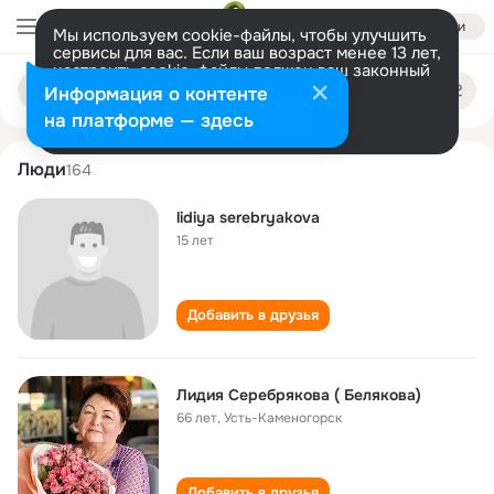
Войти
Мы используем cookie-файлы, чтобы улучшить
сервисы для вас. Если ваш возраст менее 13 лет,
настроить cookie-файлы должен ваш законный
lidiya serebryakova
Поиск
представитель.
Больше информации
Информация о контенте
по
людям
Разрешить все
Настроить
на платформе — здесь
Люди
164
lidiya serebryakova
15 лет
Добавить в друзья
Лидия Серебрякова ( Белякова)
66 лет
,
Усть-Каменогорск
Добавить в друзья