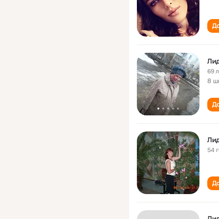
До
Лид
69 
8 ш
До
Лид
54 
До
Ли