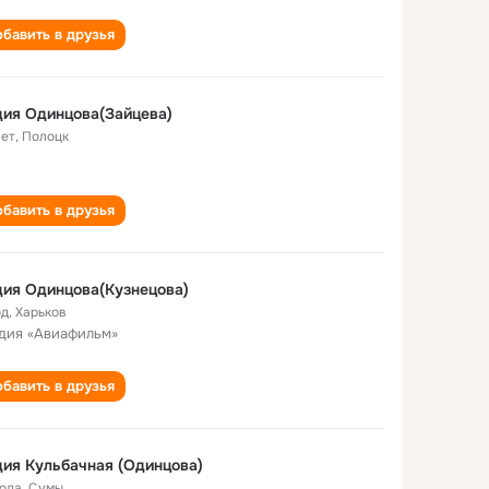
бавить в друзья
ия Одинцова(Зайцева)
лет
,
Полоцк
бавить в друзья
ия Одинцова(Кузнецова)
од
,
Харьков
дия «Авиафильм»
бавить в друзья
ия Кульбачная (Одинцова)
года
,
Сумы