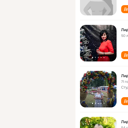
До
Лид
50 
До
Лид
71 г
Сту
До
Лид
54 