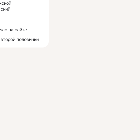
жской
ский
час на сайте
 второй половинки