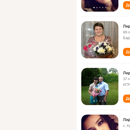
До
Лид
69 
Бар
До
Ли
37 л
КГМ
До
Лид
с. 