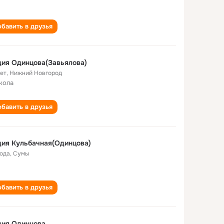
бавить в друзья
ия Одинцова(Завьялова)
лет
,
Нижний Новгород
кола
бавить в друзья
ия Кульбачная(Одинцова)
года
,
Сумы
бавить в друзья
дия Одинцова