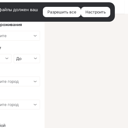
Войти
e-файлы должен ваш
Разрешить все
Настроить
Правая
колонка
проживания
т
бой