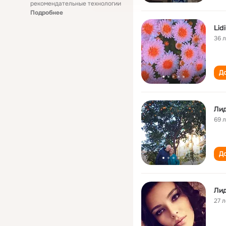
рекомендательные технологии
Подробнее
Lid
36 
До
Ли
69 
До
Ли
27 л