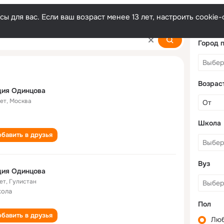
ы для вас. Если ваш возраст менее 13 лет, настроить cooki
Город 
Возрас
дия Одинцова
лет
,
Москва
Школа
бавить в друзья
Вуз
дия Одинцова
ет
,
Гулистан
кола
Пол
бавить в друзья
Лю