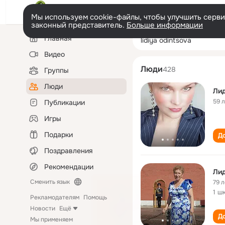
Мы используем cookie-файлы, чтобы улучшить сервис
законный представитель.
Больше информации
Левая
Поиск
Главная
lidiya odintsova
колонка
по
людям
Видео
Люди
428
Группы
Люди
Ли
59 
Публикации
Игры
Подарки
До
Поздравления
Рекомендации
Ли
Сменить язык
79 л
1 ш
Рекламодателям
Помощь
Новости
Ещё
До
Мы применяем