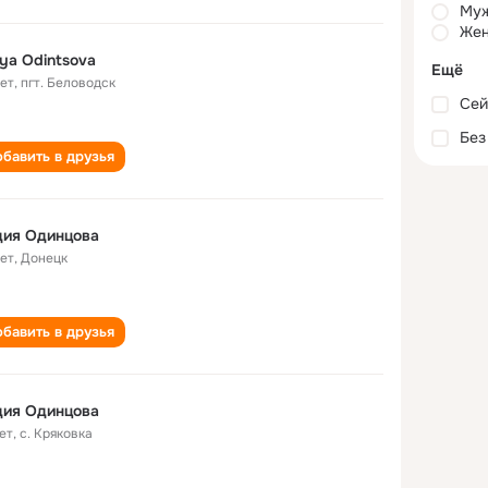
Му
Жен
iya Odintsova
Ещё
лет
,
пгт. Беловодск
Сей
Без
бавить в друзья
дия Одинцова
лет
,
Донецк
бавить в друзья
дия Одинцова
ет
,
с. Кряковка