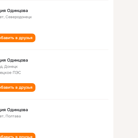
дия Одинцова
ет
,
Северодонецк
бавить в друзья
дия Одинцова
од
,
Донецк
ецкое ПЭС
бавить в друзья
дия Одинцова
ет
,
Полтава
бавить в друзья