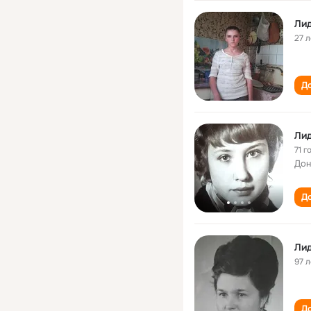
Ли
27 л
До
Ли
71 г
Дон
До
Ли
97 л
До