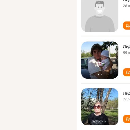
28 
До
Лид
66 
До
Ли
77 л
До