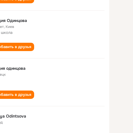
дия Одинцова
лет
,
Киев
 школа
бавить в друзья
ия одинцова
ецк
бавить в друзья
iya Odintsova
од