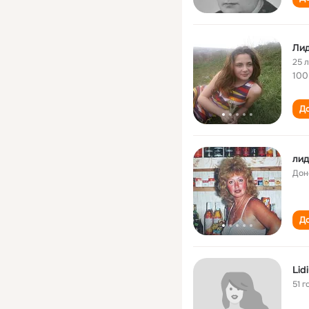
Ли
25 
100
До
лид
Дон
До
Lid
51 г