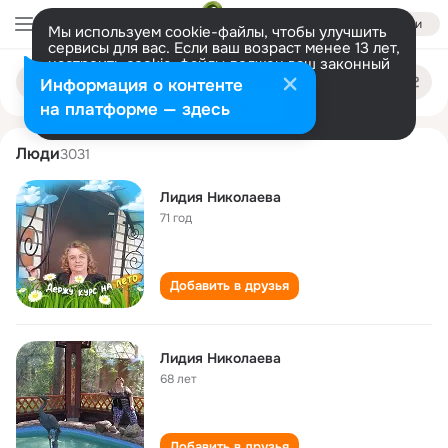
Войти
Мы используем cookie-файлы, чтобы улучшить
сервисы для вас. Если ваш возраст менее 13 лет,
настроить cookie-файлы должен ваш законный
lidiya nikolaeva
Поиск
представитель.
Больше информации
Информация о контенте
по
людям
Разрешить все
Настроить
на платформе — здесь
Люди
3031
Лидия Николаева
71 год
Добавить в друзья
Лидия Николаева
68 лет
Добавить в друзья