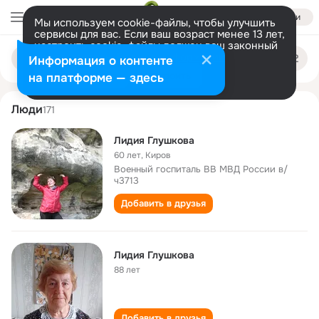
Войти
Мы используем cookie-файлы, чтобы улучшить
сервисы для вас. Если ваш возраст менее 13 лет,
настроить cookie-файлы должен ваш законный
lidiya glushkova
Поиск
представитель.
Больше информации
Информация о контенте
по
людям
Разрешить все
Настроить
на платформе — здесь
Люди
171
Лидия Глушкова
60 лет
,
Киров
Военный госпиталь ВВ МВД России в/
ч3713
Добавить в друзья
Лидия Глушкова
88 лет
Добавить в друзья