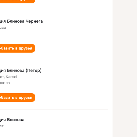
ия Блинова Чернега
сса
бавить в друзья
ия Блинова (Петер)
лет
,
Kassel
школа
бавить в друзья
ия Блинова
ет