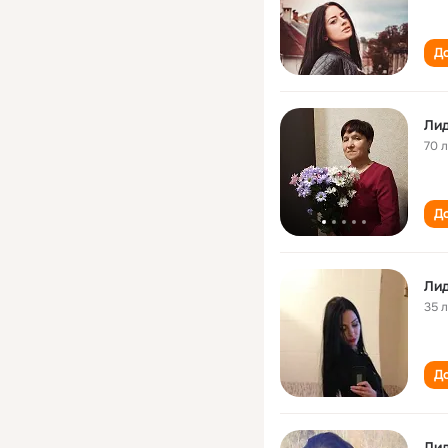
До
70 
До
Лид
35 
До
Лид