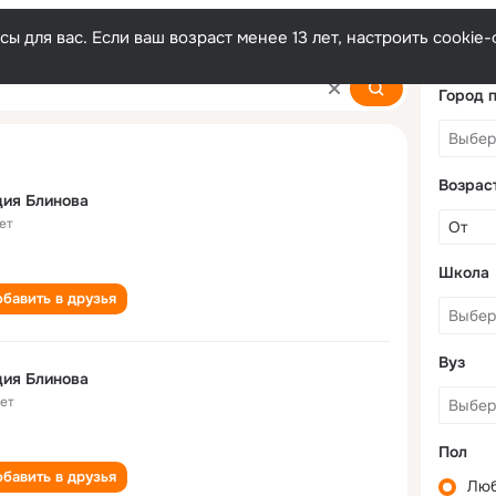
ы для вас. Если ваш возраст менее 13 лет, настроить cooki
Город 
Возрас
ия Блинова
ет
Школа
бавить в друзья
Вуз
ия Блинова
лет
Пол
бавить в друзья
Лю