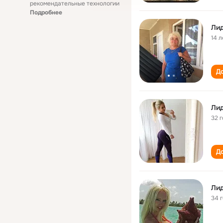
рекомендательные технологии
Подробнее
Лид
14 л
До
Лид
32 
До
Лид
34 