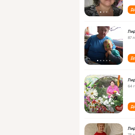
До
Лид
87 л
До
Лид
64 
До
Лид
75 л