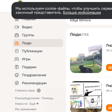
Мы используем cookie-файлы, чтобы улучшить сервис
законный представитель.
Больше информации
Левая
Поиск
Главная
lidiya blinova
колонка
по
людям
Видео
Люди
2198
Группы
Люди
Лид
76 л
Публикации
Игры
Подарки
До
Поздравления
Рекомендации
Лид
Сменить язык
56 
Рекламодателям
Помощь
Новости
Ещё
До
Мы применяем