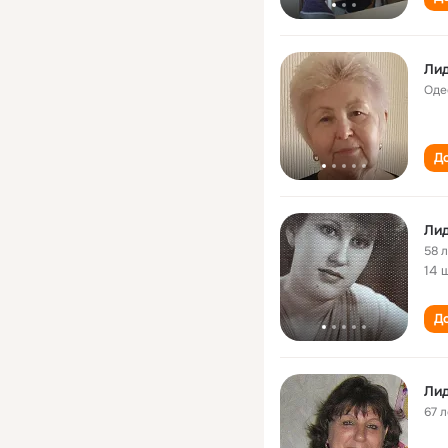
Лид
Оде
До
Лид
58 
14 
До
Лид
67 л