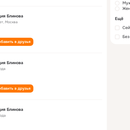
Му
Жен
ия Блинова
Ещё
ет
,
Москва
Сей
Без
бавить в друзья
ия Блинова
года
бавить в друзья
ия Блинова
года