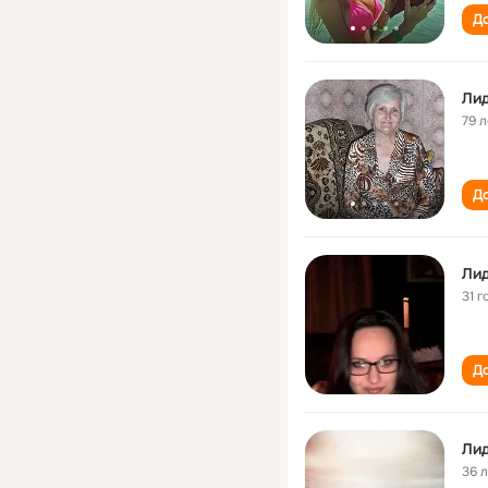
До
Лид
79 л
До
Лид
31 г
До
Лид
36 