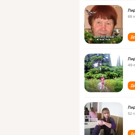
Лид
69 
До
Лид
49 
До
Лид
52 
До