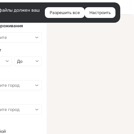
Войти
e-файлы должен ваш
Разрешить все
Настроить
Правая
колонка
проживания
т
бой