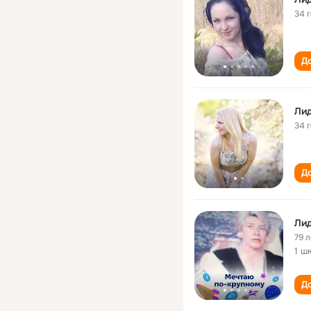
34 
До
Лид
34 
До
Лид
79 л
1 ш
До