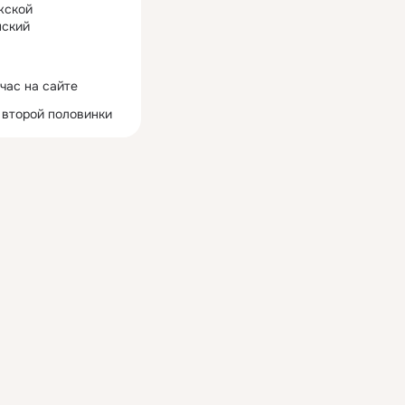
жской
ский
час на сайте
 второй половинки