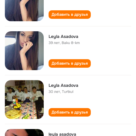
Добавить в друзья
Leyla Asadova
39 лет
,
Baku 8-km
Добавить в друзья
Leyla Asadova
30 лет
,
Turtkul
Добавить в друзья
leyla asadova