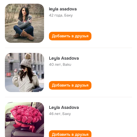
leyla asadova
42 года
,
Баку
Добавить в друзья
Leyla Asadova
40 лет
,
Baku
Добавить в друзья
Leyla Asadova
46 лет
,
Баку
Добавить в друзья