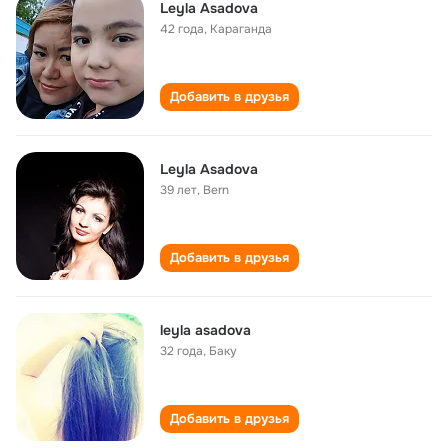
Leyla Asadova
42 года
,
Караганда
Добавить в друзья
Leyla Asadova
39 лет
,
Bern
Добавить в друзья
leyla asadova
32 года
,
Баку
Добавить в друзья