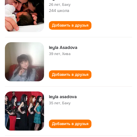
26 лет
,
Баку
244 школа
Добавить в друзья
leyla Asadova
39 лет
,
Хива
Добавить в друзья
leyla asadova
35 лет
,
Баку
Добавить в друзья