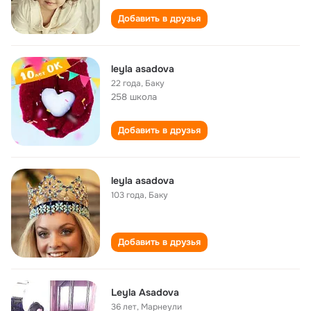
Добавить в друзья
leyla asadova
22 года
,
Баку
258 школа
Добавить в друзья
leyla asadova
103 года
,
Баку
Добавить в друзья
Leyla Asadova
36 лет
,
Марнеули