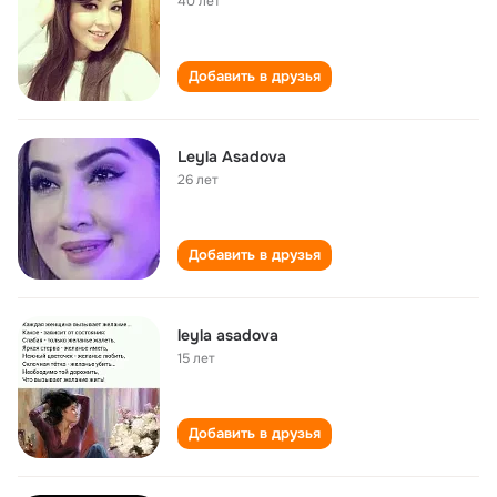
40 лет
Добавить в друзья
Leyla Asadova
26 лет
Добавить в друзья
leyla asadova
15 лет
Добавить в друзья