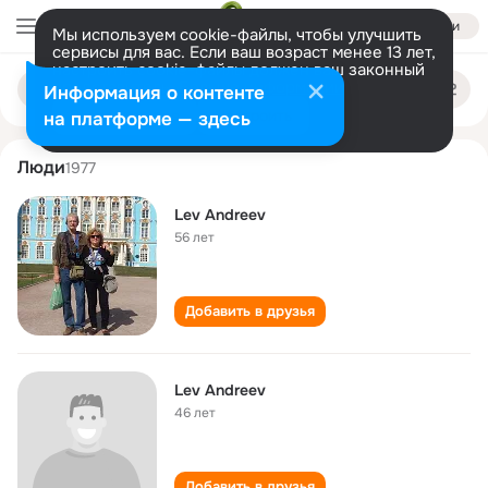
Войти
Мы используем cookie-файлы, чтобы улучшить
сервисы для вас. Если ваш возраст менее 13 лет,
настроить cookie-файлы должен ваш законный
lev andreev
Поиск
представитель.
Больше информации
Информация о контенте
по
людям
Разрешить все
Настроить
на платформе — здесь
Люди
1977
Lev Andreev
56 лет
Добавить в друзья
Lev Andreev
46 лет
Добавить в друзья