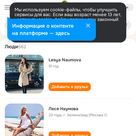
Войти
Мы используем cookie-файлы, чтобы улучшить
сервисы для вас. Если ваш возраст менее 13 лет,
настроить cookie-файлы должен ваш законный
lesya naumova
Поиск
представитель.
Больше информации
Информация о контенте
по
людям
Разрешить все
Настроить
на платформе — здесь
Люди
562
Lesya Naumova
51 год
Добавить в друзья
Леся Наумова
33 года
,
г. Зеленоград (Москва г)
Добавить в друзья