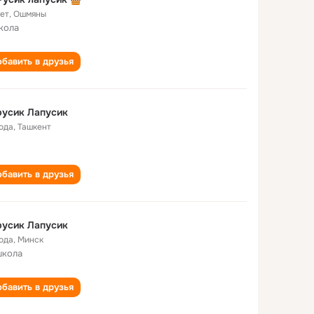
лет
,
Ошмяны
кола
бавить в друзья
русик Лапусик
года
,
Ташкент
бавить в друзья
русик Лапусик
года
,
Минск
школа
бавить в друзья