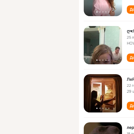
До
ღ♥
25 
НОУ
До
ЛеР
22 
29 
До
ле
18 л