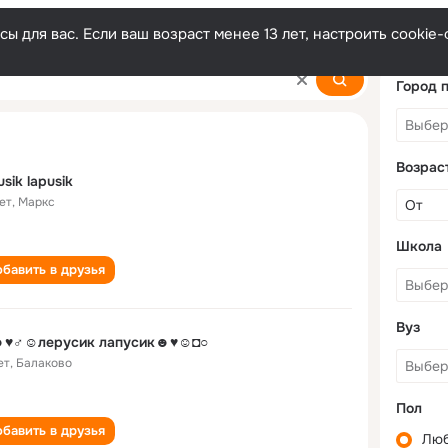
ы для вас. Если ваш возраст менее 13 лет, настроить cooki
Город 
Возрас
usik lapusik
ет
,
Маркс
Школа
бавить в друзья
Вуз
♥♂☺лерусик лапусик☻♥☺◘○
ет
,
Балаково
Пол
бавить в друзья
Лю