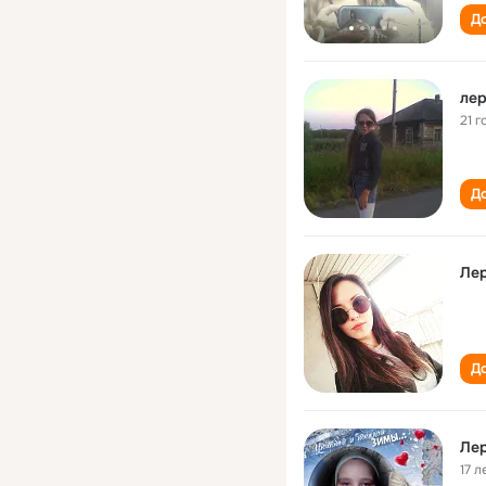
До
лер
21 г
До
Ле
До
Ле
17 л