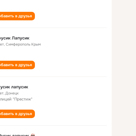
бавить в друзья
русик Лапусик
лет
,
Симферополь Крым
бавить в друзья
усик лапусик
ет
,
Донецк
 лицей "Престиж"
бавить в друзья
усик лапусик