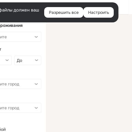
Войти
e-файлы должен ваш
Разрешить все
Настроить
Правая
колонка
проживания
т
бой