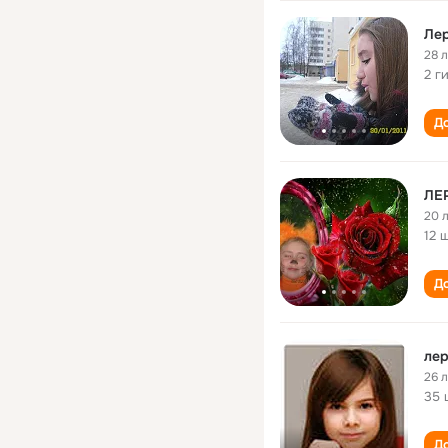
Ле
28 
2 г
До
ЛЕ
20 
12 
До
лер
26 
35 
До