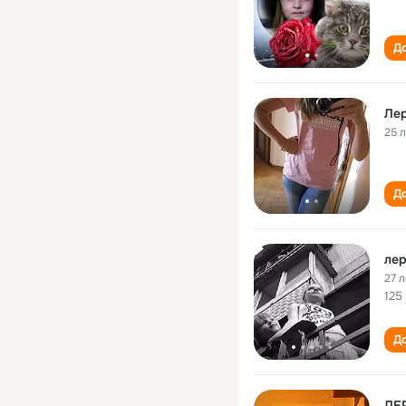
До
Ле
25 
До
лер
27 л
125
До
ЛЕР