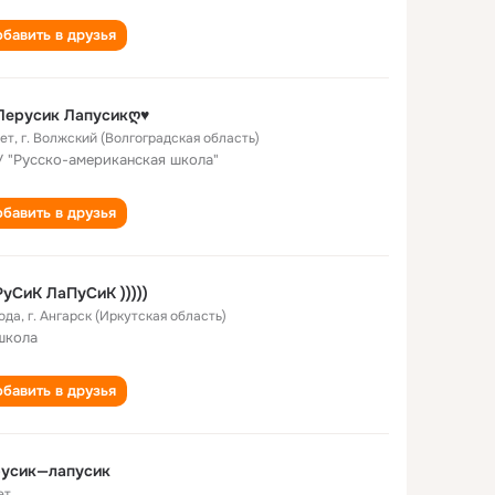
бавить в друзья
Лерусик Лапусикღ♥
лет
,
г. Волжский (Волгоградская область)
 "Русско-американская школа"
бавить в друзья
уСиК ЛаПуСиК )))))
года
,
г. Ангарск (Иркутская область)
школа
бавить в друзья
русик—лапусик
ет