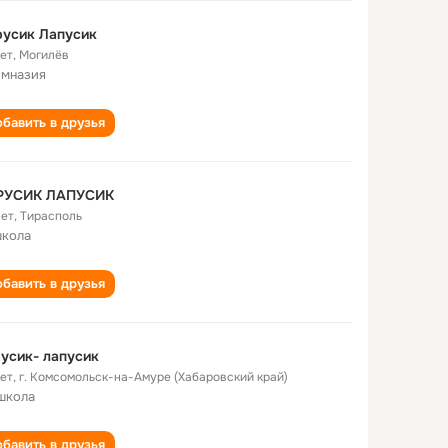
русик Лапусик
лет
,
Могилёв
имназия
бавить в друзья
РУСИК ЛАПУСИК
лет
,
Тирасполь
школа
бавить в друзья
усик- лапусик
лет
,
г. Комсомольск-на-Амуре (Хабаровский край)
школа
бавить в друзья