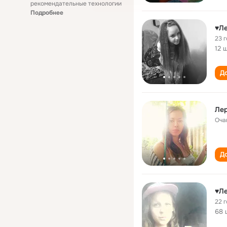
рекомендательные технологии
Подробнее
♥Л
23 
12 
До
Лер
Оча
До
♥Л
22 
68 