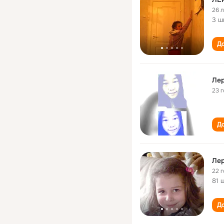
26 
3 ш
До
Ле
23 
До
Ле
22 
81 
До