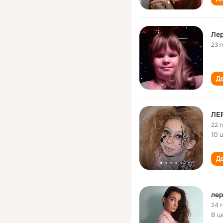
Ле
23 
До
ЛE
22 
10 
До
лер
24 
8 ц