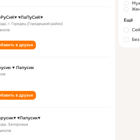
Му
Жен
еРуСиК♥ ♥ЛаПуСиК♥
Ещё
года
,
г. Городец (Городецкий район)
Сей
школа
Без
бавить в друзья
усик ♥ Лапусик
ков
бавить в друзья
ерусик♥ ♥Лапусик♥
года
,
Запорожье
школа