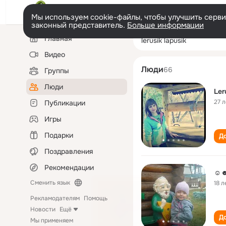
Мы используем cookie-файлы, чтобы улучшить сервис
законный представитель.
Больше информации
Левая
Поиск
Главная
lerusik lapusik
колонка
по
людям
Видео
Люди
66
Группы
Люди
Ler
27 л
Публикации
Игры
Подарки
До
Поздравления
Рекомендации
☺☻
Сменить язык
18 л
Рекламодателям
Помощь
Новости
Ещё
До
Мы применяем