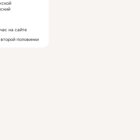
жской
ский
час на сайте
 второй половинки