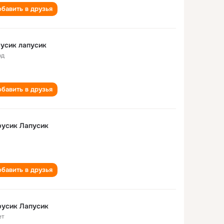
бавить в друзья
усик лапусик
од
бавить в друзья
русик Лапусик
бавить в друзья
русик Лапусик
ет