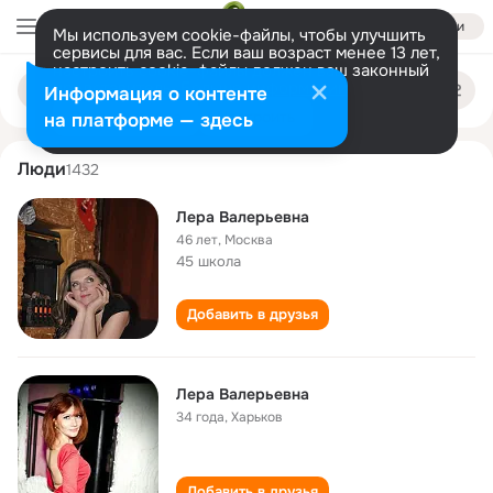
Войти
Мы используем cookie-файлы, чтобы улучшить
сервисы для вас. Если ваш возраст менее 13 лет,
настроить cookie-файлы должен ваш законный
lera valerevna
Поиск
представитель.
Больше информации
Информация о контенте
по
людям
Разрешить все
Настроить
на платформе — здесь
Люди
1432
Лера Валерьевна
46 лет
,
Москва
45 школа
Добавить в друзья
Лера Валерьевна
34 года
,
Харьков
Добавить в друзья