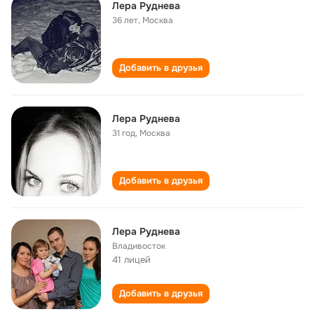
Лера Руднева
36 лет
,
Москва
Добавить в друзья
Лера Руднева
31 год
,
Москва
Добавить в друзья
Лера Руднева
Владивосток
41 лицей
Добавить в друзья