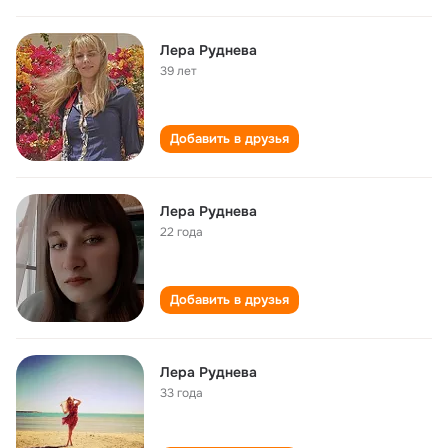
Лера Руднева
39 лет
Добавить в друзья
Лера Руднева
22 года
Добавить в друзья
Лера Руднева
33 года