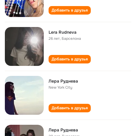
Добавить в друзья
Lera Rudneva
26 лет
,
Барселона
Добавить в друзья
Лера Руднева
New York City
Добавить в друзья
Лера Руднева