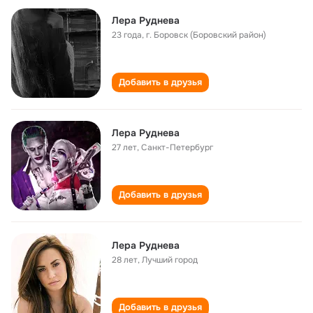
Лера Руднева
23 года
,
г. Боровск (Боровский район)
Добавить в друзья
Лера Руднева
27 лет
,
Санкт-Петербург
Добавить в друзья
Лера Руднева
28 лет
,
Лучший город
Добавить в друзья