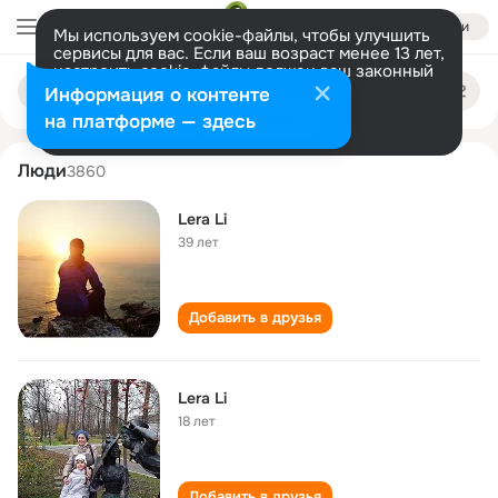
Войти
Мы используем cookie-файлы, чтобы улучшить
сервисы для вас. Если ваш возраст менее 13 лет,
настроить cookie-файлы должен ваш законный
lera li
Поиск
представитель.
Больше информации
Информация о контенте
по
людям
Разрешить все
Настроить
на платформе — здесь
Люди
3860
Lera Li
39 лет
Добавить в друзья
Lera Li
18 лет
Добавить в друзья