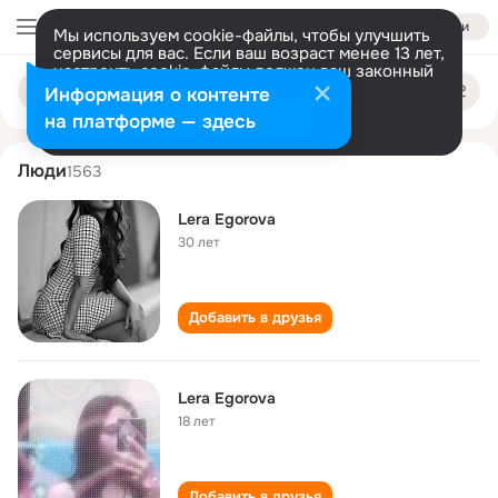
Войти
Мы используем cookie-файлы, чтобы улучшить
сервисы для вас. Если ваш возраст менее 13 лет,
настроить cookie-файлы должен ваш законный
lera egorova
Поиск
представитель.
Больше информации
Информация о контенте
по
людям
Разрешить все
Настроить
на платформе — здесь
Люди
1563
Lera Egorova
30 лет
Добавить в друзья
Lera Egorova
18 лет
Добавить в друзья