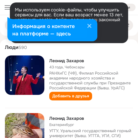
Войти
Мы используем cookie-файлы, чтобы улучшить
сервисы для вас. Если ваш возраст менее 13 лет,
настроить cookie-файлы должен ваш законный
leonid zakharov
Поиск
представитель.
Больше информации
Информация о контенте
по
людям
Разрешить все
Настроить
на платформе — здесь
Люди
590
Леонид Захаров
43 года
,
Чебоксары
РАНХиГС (ЧФ), Филиал Российской
академии народного хозяйства и
государственной службы при Президенте
Российской Федерации (бывш. УрАГС)
Добавить в друзья
Леонид Захаров
Екатеринбург
УГГУ, Уральский государственный горный
университет (бывш. УГГГА, УГИ, СГИ)