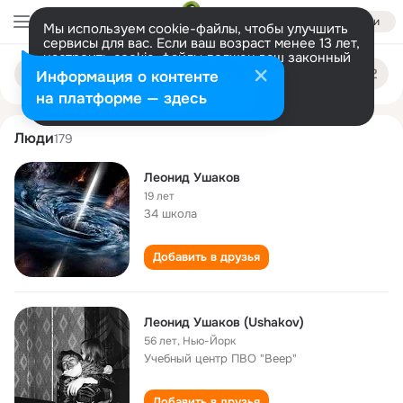
Войти
Мы используем cookie-файлы, чтобы улучшить
сервисы для вас. Если ваш возраст менее 13 лет,
настроить cookie-файлы должен ваш законный
leonid ushakov
Поиск
представитель.
Больше информации
Информация о контенте
по
людям
Разрешить все
Настроить
на платформе — здесь
Люди
179
Леонид Ушаков
19 лет
34 школа
Добавить в друзья
Леонид Ушаков (Ushakov)
56 лет
,
Нью-Йорк
Учебный центр ПВО "Веер"
Добавить в друзья