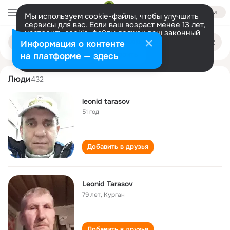
Войти
Мы используем cookie-файлы, чтобы улучшить
сервисы для вас. Если ваш возраст менее 13 лет,
настроить cookie-файлы должен ваш законный
leonid tarasov
Поиск
представитель.
Больше информации
Информация о контенте
по
людям
Разрешить все
Настроить
на платформе — здесь
Люди
432
leonid tarasov
51 год
Добавить в друзья
Leonid Tarasov
79 лет
,
Курган
Добавить в друзья