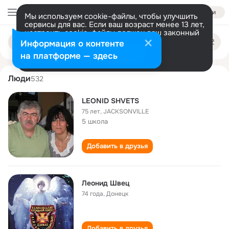
Войти
Мы используем cookie-файлы, чтобы улучшить
сервисы для вас. Если ваш возраст менее 13 лет,
настроить cookie-файлы должен ваш законный
leonid shvets
Поиск
представитель.
Больше информации
Информация о контенте
по
людям
Разрешить все
Настроить
на платформе — здесь
Люди
532
LEONID SHVETS
75 лет
,
JACKSONVILLE
5 школа
Добавить в друзья
Леонид Швец
74 года
,
Донецк
Добавить в друзья