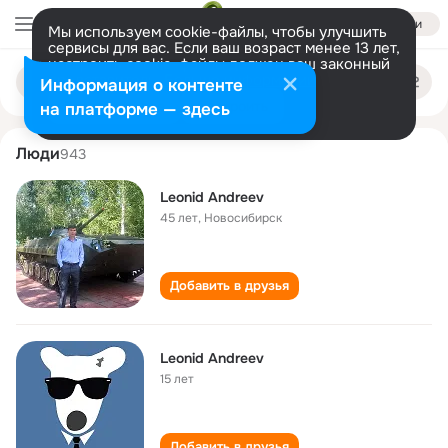
Войти
Мы используем cookie-файлы, чтобы улучшить
сервисы для вас. Если ваш возраст менее 13 лет,
настроить cookie-файлы должен ваш законный
leonid andreev
Поиск
представитель.
Больше информации
Информация о контенте
по
людям
Разрешить все
Настроить
на платформе — здесь
Люди
943
Leonid Аndreev
45 лет
,
Новосибирск
Добавить в друзья
Leonid Andreev
15 лет
Добавить в друзья