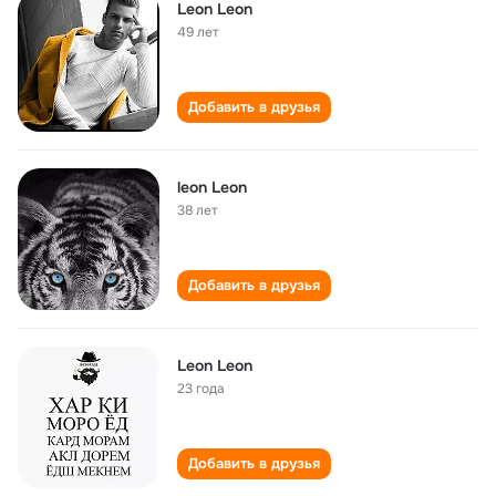
Leon Leon
49 лет
Добавить в друзья
leon Leon
38 лет
Добавить в друзья
Leon Leon
23 года
Добавить в друзья