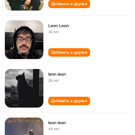
Добавить в друзья
Leon Leon
36 лет
Добавить в друзья
leon leon
26 лет
Добавить в друзья
leon leon
49 лет