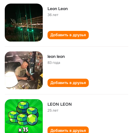
Leon Leon
36 лет
Добавить в друзья
leon leon
83 года
Добавить в друзья
LEON LEON
25 лет
Добавить в друзья