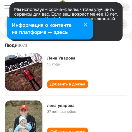
Войти
Мы используем cookie-файлы, чтобы улучшить
сервисы для вас. Если ваш возраст менее 13 лет,
настроить cookie-файлы должен ваш законный
lena uvarova
Поиск
представитель.
Больше информации
Информация о контенте
по
людям
Разрешить все
Настроить
на платформе — здесь
Люди
3073
Лена Уварова
53 года
Добавить в друзья
лена уварова
37 лет
,
г.копейск
Добавить в друзья