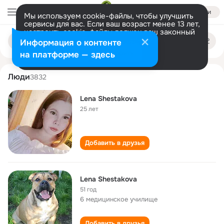
Войти
Мы используем cookie-файлы, чтобы улучшить
сервисы для вас. Если ваш возраст менее 13 лет,
настроить cookie-файлы должен ваш законный
lena shestakova
Поиск
представитель.
Больше информации
Информация о контенте
по
людям
Разрешить все
Настроить
на платформе — здесь
Люди
3832
Lena Shestakova
25 лет
Добавить в друзья
Lena Shestakova
51 год
6 медицинское училище
Добавить в друзья