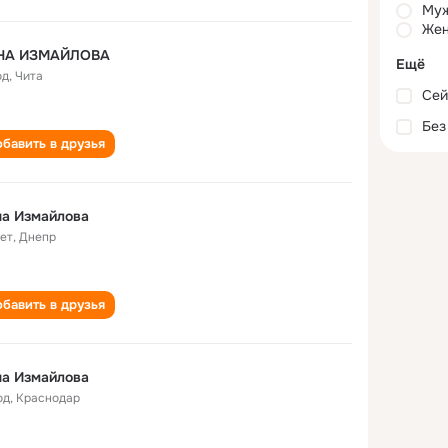
Му
Жен
НА ИЗМАЙЛОВА
Ещё
од
,
Чита
Сей
Без
бавить в друзья
на Измайлова
лет
,
Днепр
бавить в друзья
на Измайлова
од
,
Краснодар