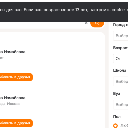
ы для вас. Если ваш возраст менее 13 лет, настроить cooki
Город 
Возрас
на Измайлова
лет
Школа
бавить в друзья
Вуз
на Измайлова
года
,
Москва
Пол
бавить в друзья
Лю