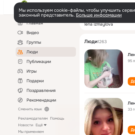
Мы используем cookie-файлы, чтобы улучшить сервис
законный представитель.
Больше информации
Левая
Поиск
Главная
lena izmaylova
колонка
по
людям
Видео
Люди
1263
Группы
Люди
Ле
95 
Публикации
Игры
Подарки
До
Поздравления
Рекомендации
Ле
Сменить язык
33 
Рекламодателям
Помощь
Новости
Ещё
До
Мы применяем