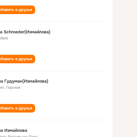
бавить в друзья
a Schroeder(Измайлова)
efeld
бавить в друзья
а Гудумак(Измайлова)
лет
,
Горское
бавить в друзья
на Измайлова
года
,
Ростов-на-Дону