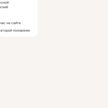
жской
ский
час на сайте
 второй половинки