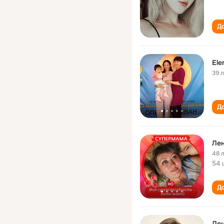
До
Ele
39 
До
Ле
48 
54 
До
Ле