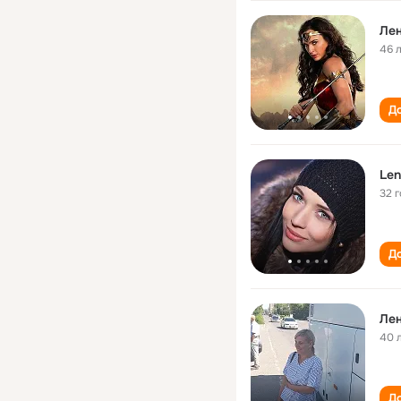
Ле
46 
До
Len
32 
До
Ле
40 
До