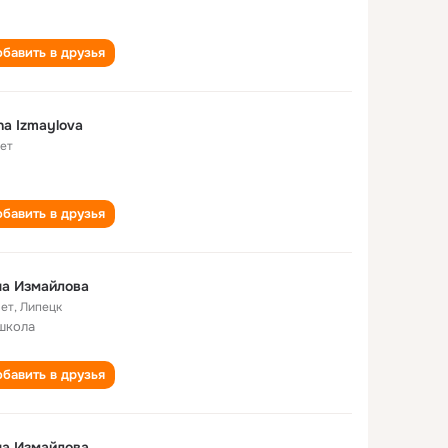
бавить в друзья
na Izmaylova
лет
бавить в друзья
на Измайлова
лет
,
Липецк
школа
бавить в друзья
на Измайлова