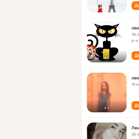
До
лен
36 
р-н
До
лен
19 л
До
Ле
30 