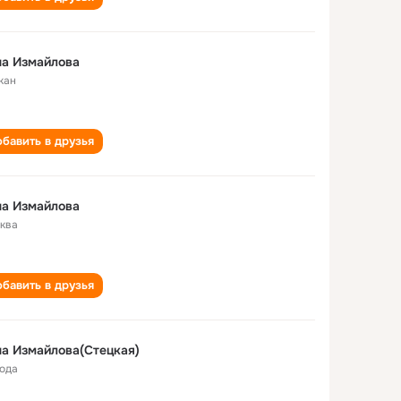
на Измайлова
кан
бавить в друзья
на Измайлова
ква
бавить в друзья
а Измайлова(Стецкая)
года