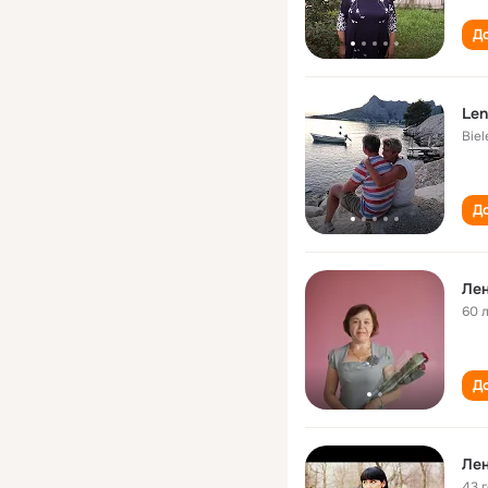
До
Len
Biel
До
Лен
60 
До
Ле
43 