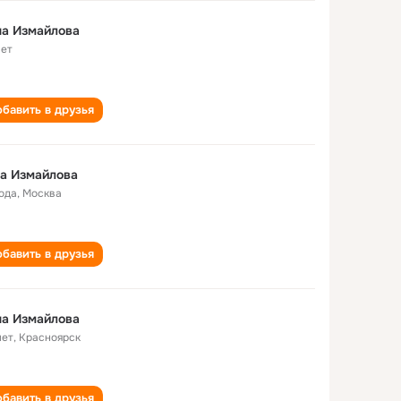
на Измайлова
лет
бавить в друзья
a Измайлова
года
,
Москва
бавить в друзья
на Измайлова
лет
,
Красноярск
бавить в друзья