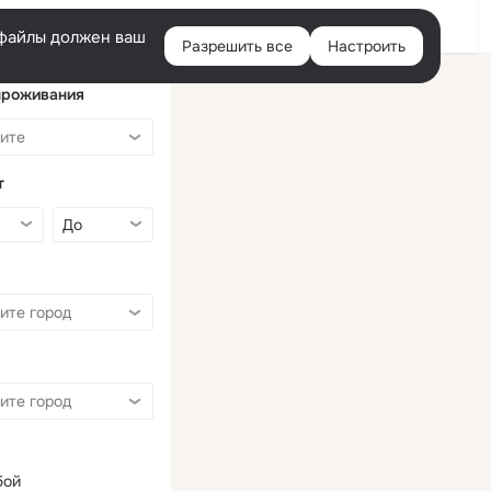
Войти
e-файлы должен ваш
Разрешить все
Настроить
Правая
колонка
проживания
т
бой