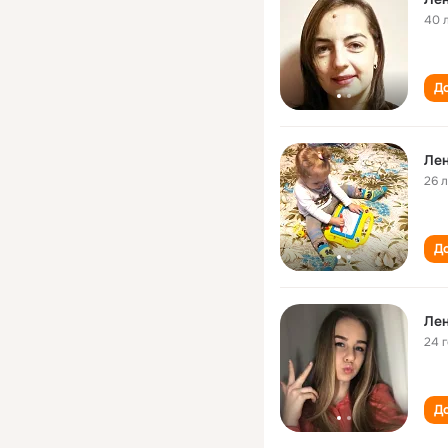
40 
До
Ле
26 
До
Ле
24 
До