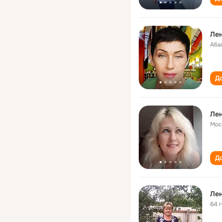
Ле
Аба
До
Ле
Мос
До
Лен
64 