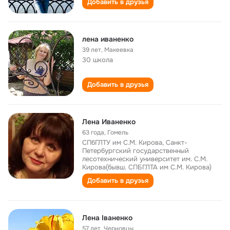
Добавить в друзья
лена иваненко
39 лет
,
Макеевка
30 школа
Добавить в друзья
Лена Иваненко
63 года
,
Гомель
СПбГЛТУ им С.М. Кирова, Санкт-
Петербургский государственный
лесотехнический университет им. С.М.
Кирова(бывш. СПБГЛТА им С.М. Кирова)
Добавить в друзья
Лена Iваненко
57 лет
,
Черновцы