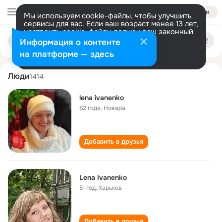
Войти
Мы используем cookie-файлы, чтобы улучшить
сервисы для вас. Если ваш возраст менее 13 лет,
настроить cookie-файлы должен ваш законный
lena ivanenko
Поиск
представитель.
Больше информации
Информация о контенте
по
людям
Разрешить все
Настроить
на платформе — здесь
Люди
1414
lena ivanenko
62 года
,
Новара
Добавить в друзья
Lena Ivanenko
51 год
,
Харьков
Добавить в друзья