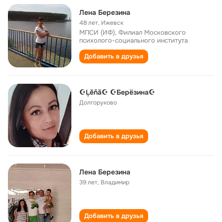
Лена Березина
48 лет
,
Ижевск
МПСИ (ИФ), Филиал Московского
психолого-социального института
Добавить в друзья
☪Ļĕňă☪ ☪Берёзина☪
Долгоруково
Добавить в друзья
Лена Березина
39 лет
,
Владимир
Добавить в друзья