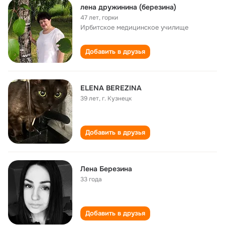
лена дружинина (березина)
47 лет
,
горки
Ирбитское медицинское училище
Добавить в друзья
ELENA BEREZINA
39 лет
,
г. Кузнецк
Добавить в друзья
Лена Березина
33 года
Добавить в друзья