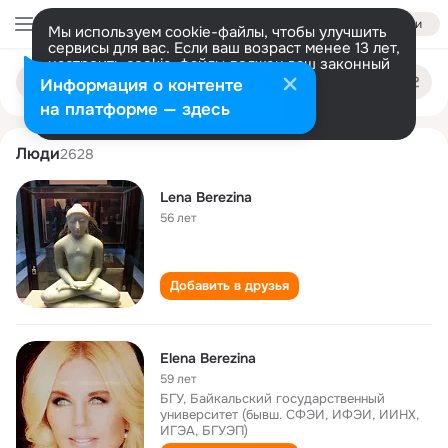
Войти
Мы используем cookie-файлы, чтобы улучшить
сервисы для вас. Если ваш возраст менее 13 лет,
настроить cookie-файлы должен ваш законный
lena berezina
Поиск
представитель.
Больше информации
Информация о контенте
по
людям
Разрешить все
Настроить
на платформе — здесь
Люди
2628
Lena Berezina
56 лет
Добавить в друзья
Elena Berezina
59 лет
БГУ, Байкальский государственный
университет (бывш. СФЭИ, ИФЭИ, ИИНХ,
ИГЭА, БГУЭП)