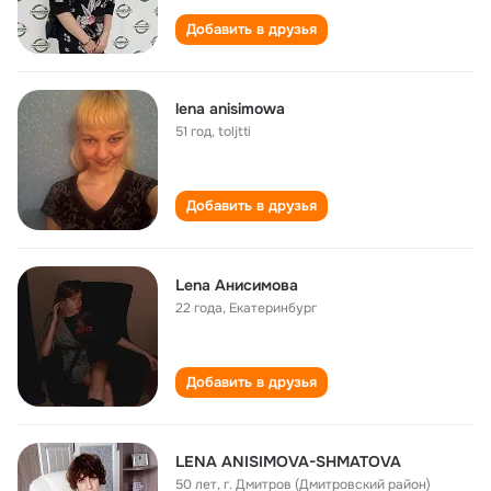
Добавить в друзья
lena anisimowa
51 год
,
toljtti
Добавить в друзья
Lena Анисимова
22 года
,
Екатеринбург
Добавить в друзья
LENA ANISIMOVA-SHMATOVA
50 лет
,
г. Дмитров (Дмитровский район)