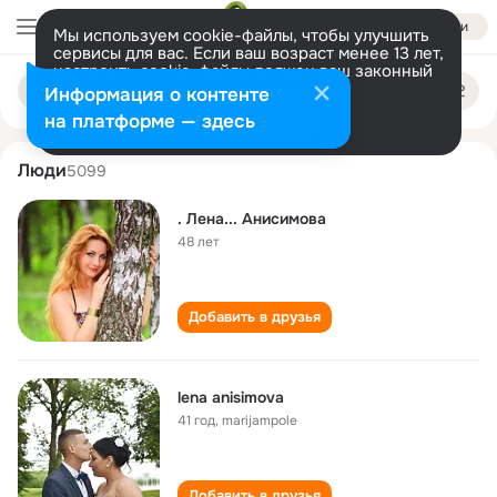
Войти
Мы используем cookie-файлы, чтобы улучшить
сервисы для вас. Если ваш возраст менее 13 лет,
настроить cookie-файлы должен ваш законный
lena anisimova
Поиск
представитель.
Больше информации
Информация о контенте
по
людям
Разрешить все
Настроить
на платформе — здесь
Люди
5099
. Лена... Анисимова
48 лет
Добавить в друзья
lena anisimova
41 год
,
marijampole
Добавить в друзья