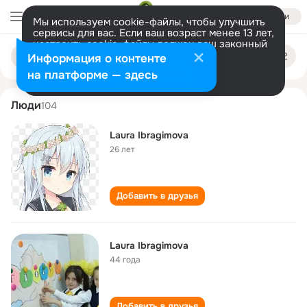
Войти
Мы используем cookie-файлы, чтобы улучшить
сервисы для вас. Если ваш возраст менее 13 лет,
настроить cookie-файлы должен ваш законный
laura ibragimova
Поиск
представитель.
Больше информации
Информация о контенте
по
людям
Разрешить все
Настроить
на платформе — здесь
Люди
104
Laura Ibragimova
26 лет
Добавить в друзья
Laura Ibragimova
44 года
Добавить в друзья