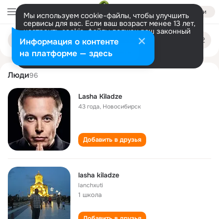
Войти
Мы используем cookie-файлы, чтобы улучшить
сервисы для вас. Если ваш возраст менее 13 лет,
настроить cookie-файлы должен ваш законный
lasha kiladze
Поиск
представитель.
Больше информации
Информация о контенте
по
людям
Разрешить все
Настроить
на платформе — здесь
Люди
96
Lasha Kiladze
43 года
,
Новосибирск
Добавить в друзья
lasha kiladze
lanchxuti
1 школа
Добавить в друзья