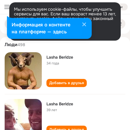
Войти
Мы используем cookie-файлы, чтобы улучшить
сервисы для вас. Если ваш возраст менее 13 лет,
настроить cookie-файлы должен ваш законный
lasha beridze
Поиск
представитель.
Больше информации
Информация о контенте
по
людям
Разрешить все
Настроить
на платформе — здесь
Люди
498
Lasha Beridze
34 года
Добавить в друзья
Lasha Beridze
39 лет
Добавить в друзья