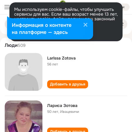
Войти
Мы используем cookie-файлы, чтобы улучшить
сервисы для вас. Если ваш возраст менее 13 лет,
настроить cookie-файлы должен ваш законный
larisa zotova
Поиск
представитель.
Больше информации
Информация о контенте
по
людям
Разрешить все
Настроить
на платформе — здесь
Люди
509
Larissa Zotova
56 лет
Добавить в друзья
Лариса Зотова
50 лет
,
Ивацевичи
Добавить в друзья