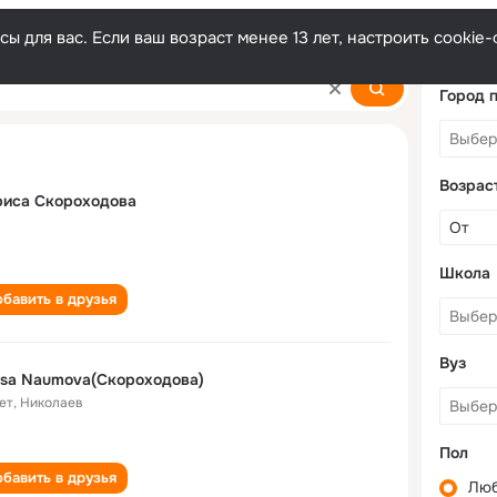
ы для вас. Если ваш возраст менее 13 лет, настроить cooki
dova
Город 
Возрас
риса Скороходова
Школа
бавить в друзья
Вуз
isa Naumova(Скороходова)
ет
,
Николаев
Пол
бавить в друзья
Лю