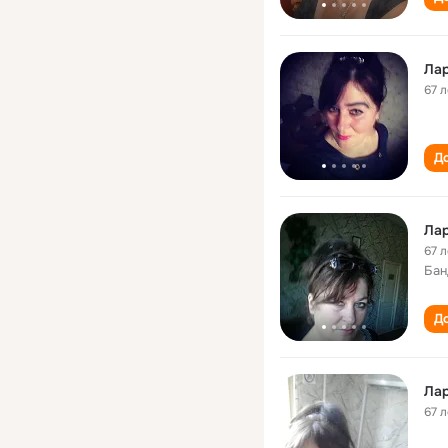
67 л
До
Лар
67 л
Бан
До
Лар
67 л