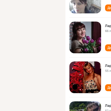
До
Ла
66 
До
Лар
55 
До
Ла
52 