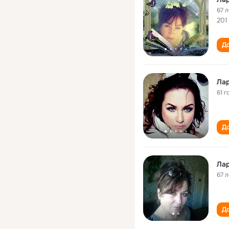
67 л
201
До
Ла
61 г
До
Лар
67 л
До