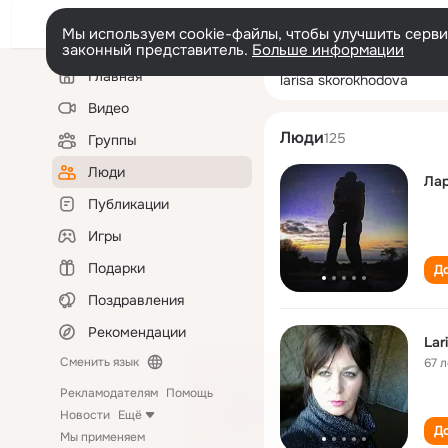
Мы используем cookie-файлы, чтобы улучшить сервис
законный представитель.
Больше информации
Левая
Поиск
Главная
larisa skorokho
колонка
по
людям
Видео
Люди
125
Группы
Люди
Ла
Публикации
Игры
Подарки
До
Поздравления
Рекомендации
Lar
Сменить язык
67 л
Рекламодателям
Помощь
Новости
Ещё
До
Мы применяем