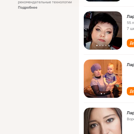
рекомендательные технологии
Подробнее
Ла
55 
7 ш
До
Ла
До
Ла
Вор