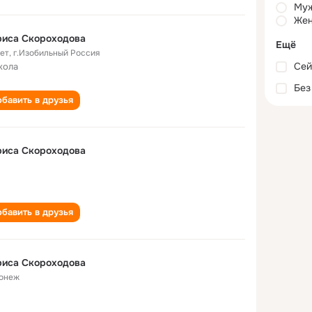
Му
Жен
риса Скороходова
Ещё
лет
,
г.Изобильный Россия
Сей
кола
Без
бавить в друзья
риса Скороходова
бавить в друзья
риса Скороходова
онеж