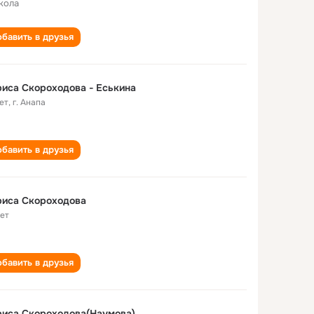
кола
бавить в друзья
иса Скороходова - Еськина
ет
,
г. Анапа
бавить в друзья
риса Скороходова
лет
бавить в друзья
риса Скороходова(Наумова)