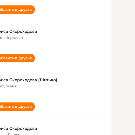
бавить в друзья
риса Скороходова
лет
,
Черкассы
бавить в друзья
иса Скороходова (Шитько)
лет
,
Минск
бавить в друзья
риса Скороходова
года
,
Ташкент