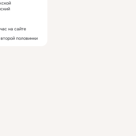
жской
ский
час на сайте
 второй половинки