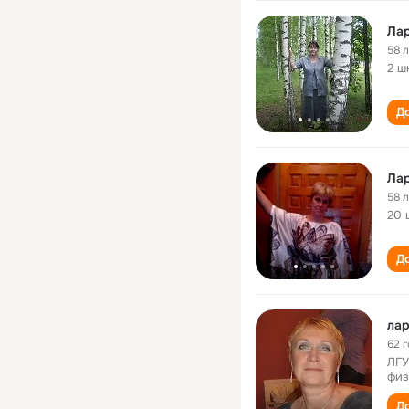
Лар
58 
2 ш
До
Лар
58 
20 
До
лар
62 
ЛГУ
физ
До