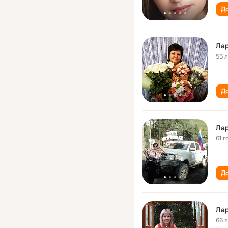
До
Ла
55 
До
Ла
61 г
До
Ла
66 