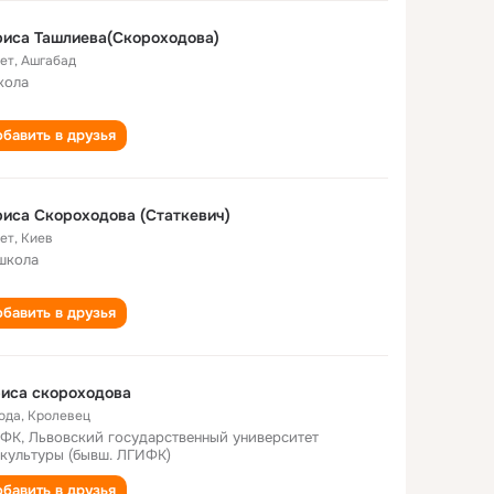
иса Ташлиева(Скороходова)
лет
,
Ашгабад
кола
бавить в друзья
иса Скороходова (Статкевич)
лет
,
Киев
школа
бавить в друзья
иса скороходова
года
,
Кролевец
ФК, Львовский государственный университет
культуры (бывш. ЛГИФК)
бавить в друзья