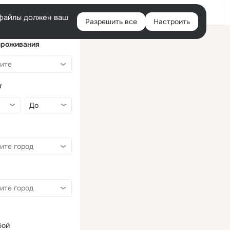
Войти
e-файлы должен ваш
Разрешить все
Настроить
Правая
колонка
проживания
т
бой