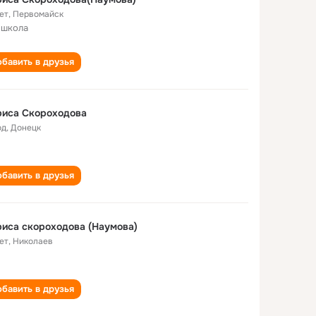
ет
,
Первомайск
 школа
бавить в друзья
риса Скороходова
од
,
Донецк
бавить в друзья
иса скороходова (Наумова)
ет
,
Николаев
бавить в друзья