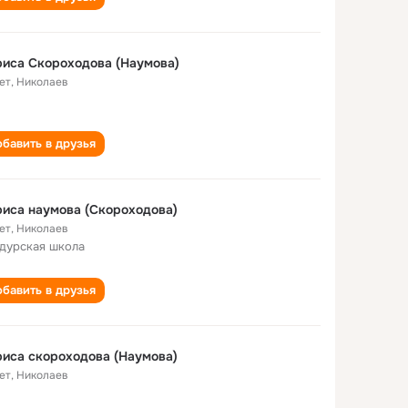
Лариса Скороходова (Наумова)
ет
,
Николаев
бавить в друзья
иса наумова (Скороходова)
ет
,
Николаев
дурская школа
бавить в друзья
иса скороходова (Наумова)
ет
,
Николаев