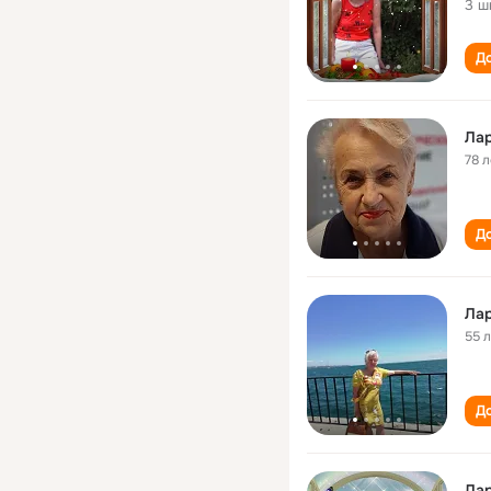
3 ш
До
Лар
78 л
До
Ла
55 
До
Ла