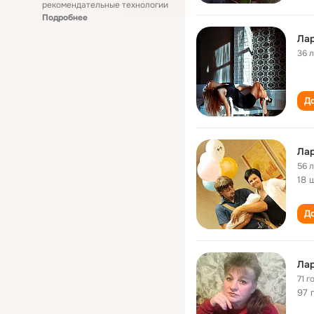
рекомендательные технологии
Подробнее
Лар
36 
До
Лар
56 
18 
До
Лар
71 г
97 