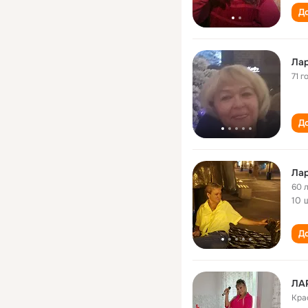
До
Лар
71 г
До
Лар
60 
10 
До
Кра