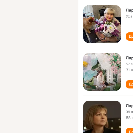
Лар
Уфа
До
Лар
57 л
31 
До
Лар
39 
88 
До