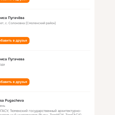
иса Пугачёва
лет
,
с. Солоновка (Смоленский район)
бавить в друзья
иса Пугачева
года
бавить в друзья
isa Pugacheva
ень
ГАСУ, Тюменский государственный архитектурно-
оительный университет (бывш. ТюмИСИ, ТюмГАСА)