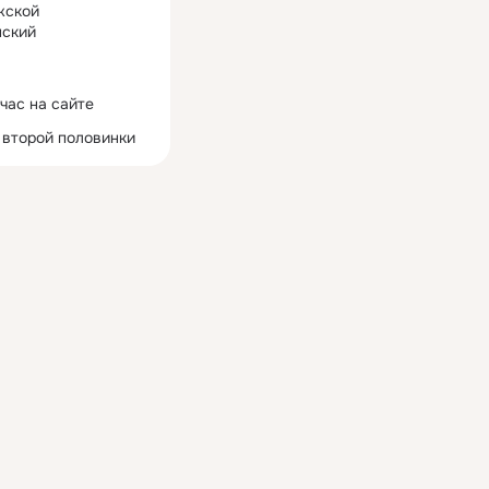
жской
ский
час на сайте
 второй половинки