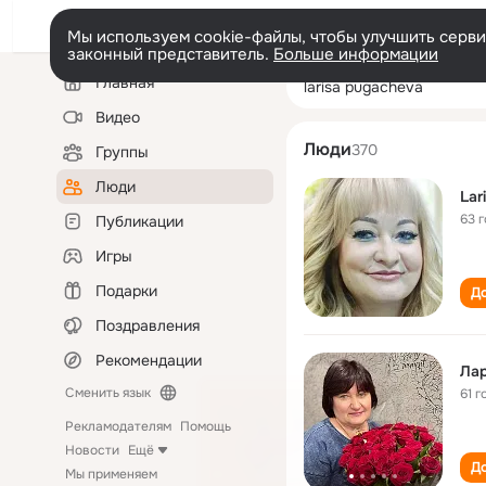
Мы используем cookie-файлы, чтобы улучшить сервис
законный представитель.
Больше информации
Левая
Поиск
Главная
larisa pugachev
колонка
по
людям
Видео
Люди
370
Группы
Люди
Lar
63 
Публикации
Игры
Подарки
До
Поздравления
Рекомендации
Лар
Сменить язык
61 г
Рекламодателям
Помощь
Новости
Ещё
До
Мы применяем