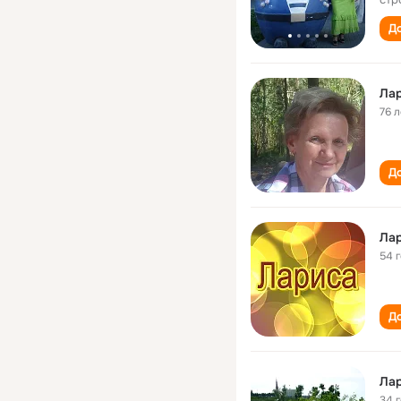
До
Лар
76 л
До
Лар
54 
До
Лар
34 