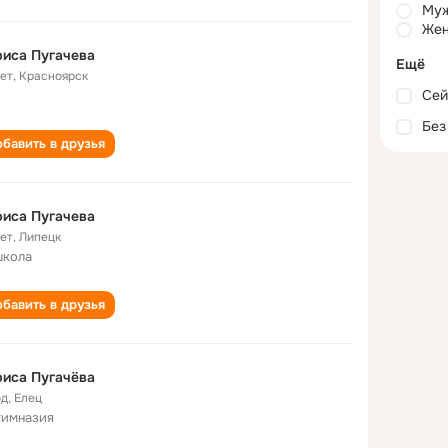
Му
Жен
иса Пугачева
Ещё
лет
,
Красноярск
Сей
Без
бавить в друзья
иса Пугачева
лет
,
Липецк
школа
бавить в друзья
иса Пугачёва
од
,
Елец
гимназия