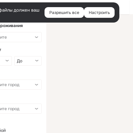
Войти
e-файлы должен ваш
Разрешить все
Настроить
Правая
колонка
проживания
т
бой