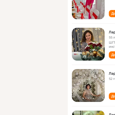
До
Лар
55 
ШГП
инс
До
Лар
52 
До
Лар