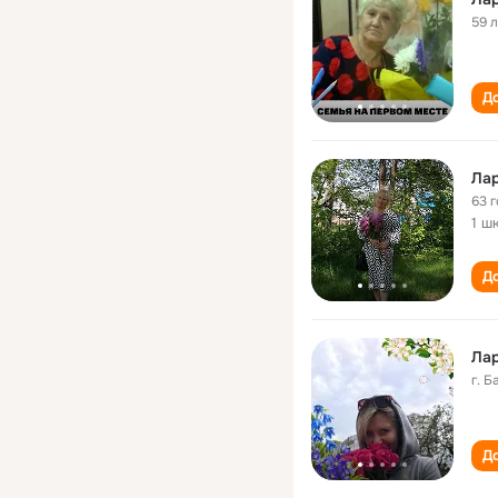
59 
До
Лар
63 
1 ш
До
Лар
г. 
До