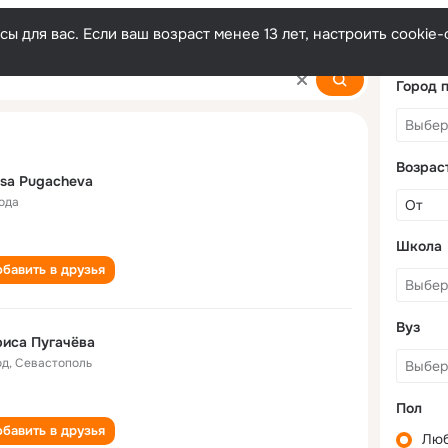
ы для вас. Если ваш возраст менее 13 лет, настроить cooki
a
Город 
Возрас
isa Pugacheva
года
Школа
бавить в друзья
Вуз
иса Пугачёва
од
,
Севастополь
Пол
бавить в друзья
Лю