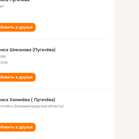
лет
бавить в друзья
иса Шиканова (Пугачёва)
года
кола
бавить в друзья
иса Ханинёва ( Пугачёва)
Балтийск (Калининградская область)
бавить в друзья