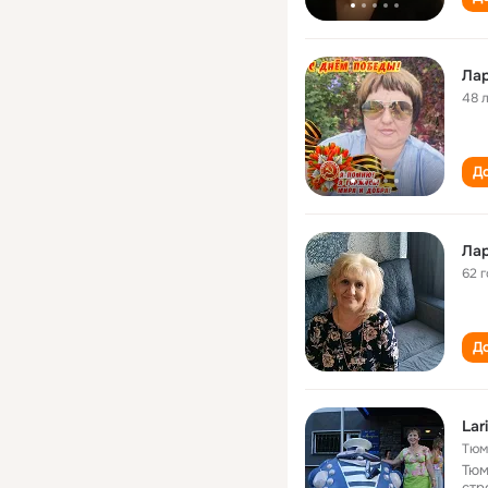
Лар
48 
До
Лар
62 
До
Lar
Тюм
Тюм
стр