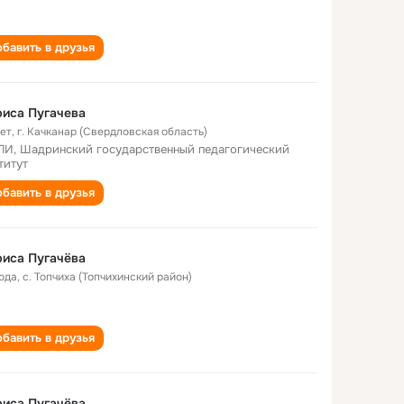
бавить в друзья
иса Пугачева
лет
,
г. Качканар (Свердловская область)
И, Шадринский государственный педагогический
титут
бавить в друзья
иса Пугачёва
года
,
с. Топчиха (Топчихинский район)
бавить в друзья
иса Пугачёва