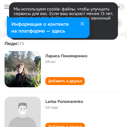
Войти
Мы используем cookie-файлы, чтобы улучшить
сервисы для вас. Если ваш возраст менее 13 лет,
настроить cookie-файлы должен ваш законный
larisa ponomarenko
Поиск
представитель.
Больше информации
Информация о контенте
по
людям
Разрешить все
Настроить
на платформе — здесь
Люди
573
Лариса Пономаренко
28 лет
Добавить в друзья
Larisa Ponomarenko
54 года
Добавить в друзья