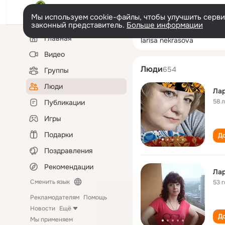
Мы используем cookie-файлы, чтобы улучшить сервис
законный представитель.
Больше информации
Левая
Поиск
Главная
larisa nekrasova
колонка
по
людям
Видео
Люди
654
Группы
Люди
Ла
58 
Публикации
Игры
Подарки
До
Поздравления
Рекомендации
Ла
Сменить язык
53 
Рекламодателям
Помощь
Новости
Ещё
До
Мы применяем