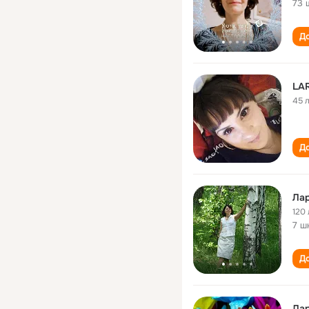
73 
До
LA
45 
До
Ла
120 
7 ш
До
Лар