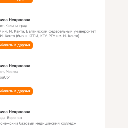
риса Некрасова
лет
,
Калининград
 им. И. Канта, Балтийский федеральный университет
 И. Канта (бывш. КГПИ, КГУ, РГУ им. И. Канта)
бавить в друзья
риса Некрасова
лет
,
Москва
psiCo"
бавить в друзья
риса Некрасова
года
,
Воронеж
онежский базовый медицинский колледж