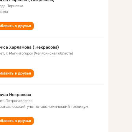
года
,
Терновка
кола
бавить в друзья
Лариса Харламова ( Некрасова)
лет
,
г. Магнитогорск (Челябинская область)
бавить в друзья
риса Некрасова
лет
,
Петропавловск
ропавловский учетно-экономический техникум
бавить в друзья