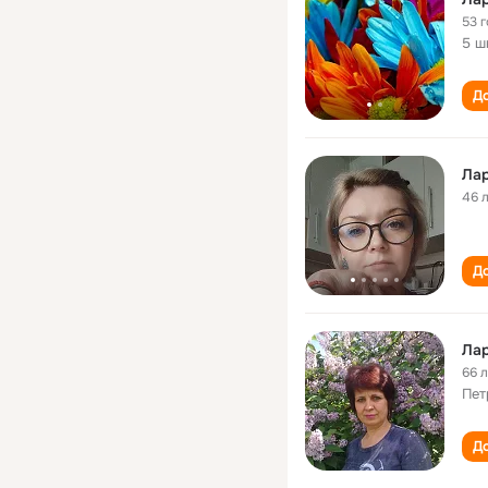
53 
5 ш
До
46 
До
Ла
66 
Пет
До