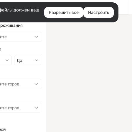
Войти
e-файлы должен ваш
Разрешить все
Настроить
Правая
колонка
проживания
т
бой