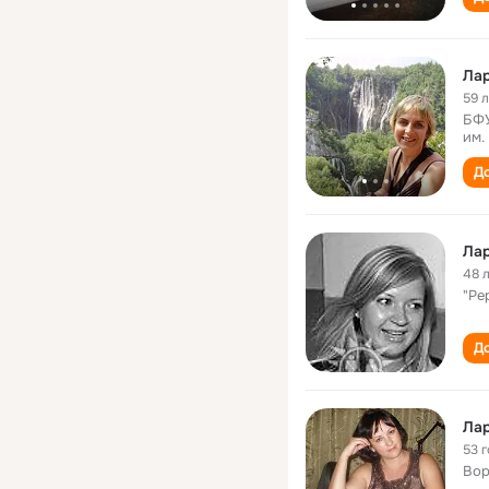
Ла
59 
БФУ
им.
До
Ла
48 
"Pe
До
Ла
53 
Вор