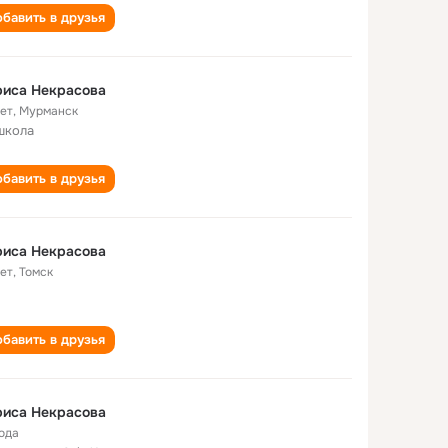
бавить в друзья
риса Некрасова
лет
,
Мурманск
школа
бавить в друзья
риса Некрасова
лет
,
Томск
бавить в друзья
риса Некрасова
года