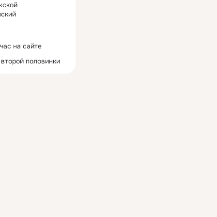
жской
ский
час на сайте
 второй половинки