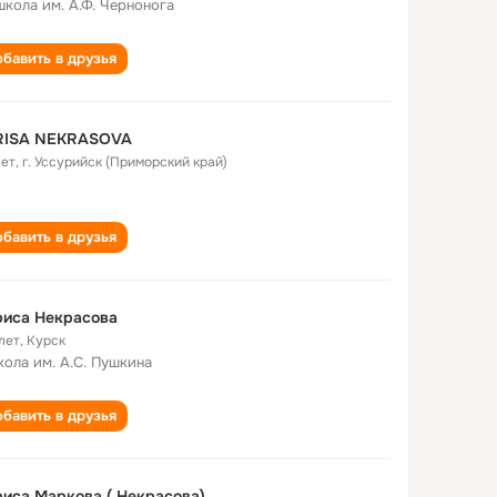
школа им. А.Ф. Чернонога
бавить в друзья
RISA NEKRASOVA
лет
,
г. Уссурийск (Приморский край)
бавить в друзья
риса Некрасова
лет
,
Курск
кола им. А.С. Пушкина
бавить в друзья
иса Маркова ( Некрасова)