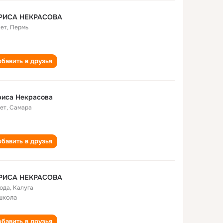
РИСА НЕКРАСОВА
лет
,
Пермь
бавить в друзья
риса Некрасова
лет
,
Самара
бавить в друзья
РИСА НЕКРАСОВА
года
,
Калуга
школа
бавить в друзья