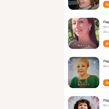
До
Ла
55 
23 
До
Ла
58 
До
Ла
63 