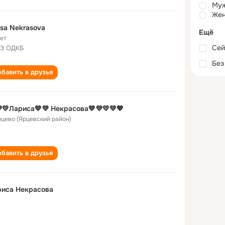
Му
Жен
isa Nekrasova
Ещё
лет
Сей
З ОДКБ
Без
бавить в друзья
💛Лариса💙💜 Некрасова💙💜💛💚💖
Ярцево (Ярцевский район)
бавить в друзья
риса Некрасова