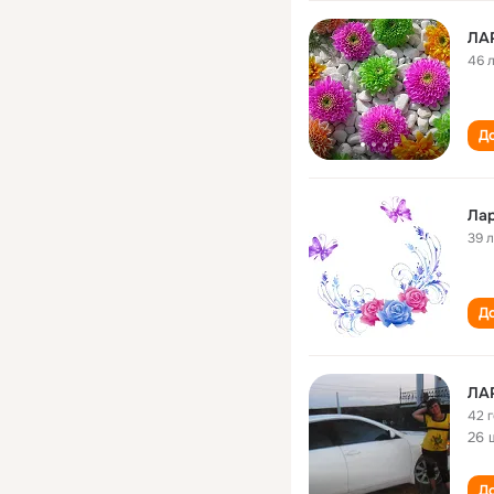
ЛА
46 
До
Ла
39 
До
ЛА
42 
26 
До