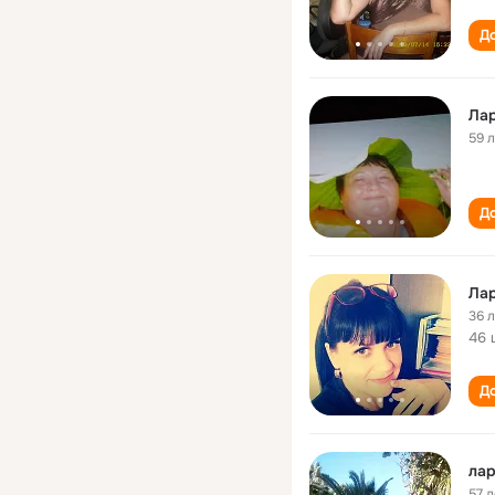
До
Ла
59 
До
Ла
36 
46 
До
лар
57 л