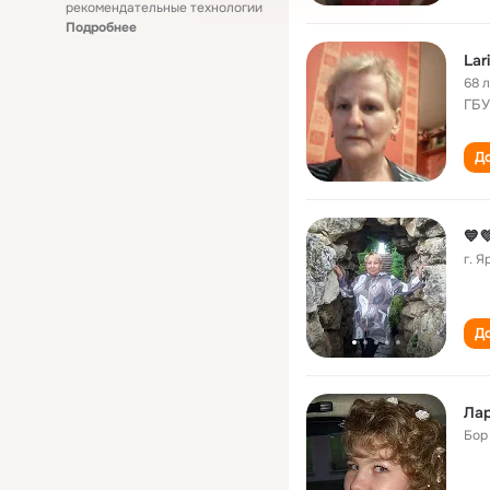
рекомендательные технологии
Подробнее
Lar
68 
ГБУ
До
💙
г. 
До
Ла
Бор