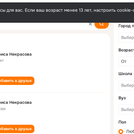
ы для вас. Если ваш возраст менее 13 лет, настроить cooki
Город 
Возрас
риса Некрасова
лет
Школа
бавить в друзья
Вуз
риса Некрасова
года
Пол
бавить в друзья
Лю