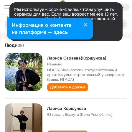
Войти
Мы используем cookie-файлы, чтобы улучшить
сервисы для вас. Если ваш возраст менее 13 лет,
настроить cookie-файлы должен ваш законный
larisa korshunova
Поиск
представитель.
Больше информации
Информация о контенте
по
людям
Разрешить все
Настроить
на платформе — здесь
Люди
381
Лариса Сараева(Коршунова)
Иваново
ИГАСУ, Ивановский государственный
архитектурно-строительный университет
(бывш. ИГАСА)
Добавить в друзья
Лариса Коршунова
63 года
,
г. Воркута (Коми Республика)